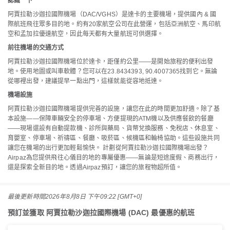
認識一下
阿賈拉勒沙迦拉國際機場（DAC/VGHS）是達卡的主要機場，提供國內 & 國
際航班飛往眾多目的地。約有20家航空公司在此營運，包括亞洲航空、馬印航
空和孟加拉優速航空，因此每天都有大量航班可供選擇。
前往機場的交通方式
阿賈拉勒沙迦拉國際機場位於達卡，距僅約公里——是開始旅程的便利出發
地。使用地圖或叫車軟體？您可以在23.8434393, 90.4007365找到它。無論
從哪裡出發，建議提早一點出門，這樣就能從容地抵達。
機場設施
阿賈拉勒沙迦拉國際機場提供完善的設施，讓您在此的時間更加舒適。除了基
本設施——保障車輛安全的停車場、方便提現的ATM機以及供應餐飲的餐廳
——現場還設有自動提款機、診所與藥局、貨幣兌換服務、免稅店、休息室、
育嬰室、停車場、祈禱區、餐廳、吸菸區、候機區和輪椅協助。這些設施共同
讓您在機場的出行更加輕鬆愉快。 計劃從阿賈拉勒沙迦拉國際機場出發？
Airpaz為您提供飛往心儀目的地的專屬優惠——無論是短途度假、商務出行，
還是探索全新目的地。透過Airpaz預訂，讓您的旅程物超所值。
最後更新時間
2026年8月8日 下午09:22 [GMT+0]
預訂並獲取 阿賈拉勒沙迦拉國際機場 (DAC) 最優惠的航班