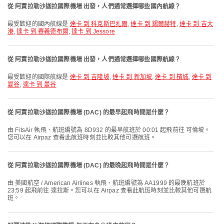
從 阿賈拉勒沙迦拉國際機場 出發，人們通常選擇哪些國內航線？
最受歡迎的國內航線是
達卡 到 科克斯巴扎爾
,
達卡 到 錫爾赫特
,
達卡 到 吉大
港
,
達卡 到 賽義德布爾
,
達卡 到 Jessore
從 阿賈拉勒沙迦拉國際機場 出發，人們通常選擇哪些國際航線？
最受歡迎的國際航線是
達卡 到 吉隆坡
,
達卡 到 新加坡
,
達卡 到 檳城
,
達卡 到
曼谷
,
達卡 到 曼谷
從 阿賈拉勒沙迦拉國際機場 (DAC) 的最早起飛時間是什麼？
由 FitsAir 執飛、航班編號為 8D932 的最早航班於 00:01 起飛前往 可倫坡。
您可以在 Airpaz 查看此航班時刻並比較其他可選航班。
從 阿賈拉勒沙迦拉國際機場 (DAC) 的最晚起飛時間是什麼？
由 美國航空 / American Airlines 執飛、航班編號為 AA1999 的最晚航班於
23:59 起飛前往 達拉斯。您可以在 Airpaz 查看此航班時刻並比較其他可選航
班。