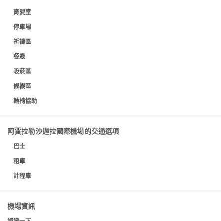
育嬰室
停車場
祈禱區
餐廳
吸菸區
候機區
輪椅協助
阿賈拉勒沙迦拉國際機場的交通選項
巴士
租車
計程車
機場資訊