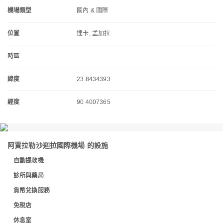
機場類型
國內 & 國際
位置
達卡, 孟加拉
時區
緯度
23.8434393
經度
90.4007365
阿賈拉勒沙迦拉國際機場 的設施
自動提款機
診所與藥局
貨幣兌換服務
免稅店
休息室