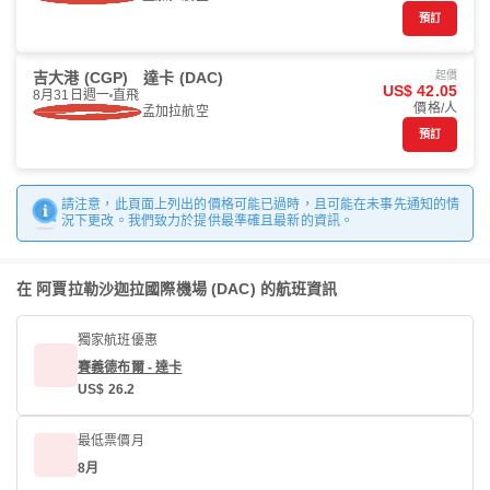
預訂
吉大港 (CGP)
達卡 (DAC)
起價
US$ 42.05
8月31日週一
直飛
價格/人
孟加拉航空
預訂
請注意，此頁面上列出的價格可能已過時，且可能在未事先通知的情
況下更改。我們致力於提供最準確且最新的資訊。
在 阿賈拉勒沙迦拉國際機場 (DAC) 的航班資訊
獨家航班優惠
賽義德布爾 - 達卡
US$ 26.2
最低票價月
8月