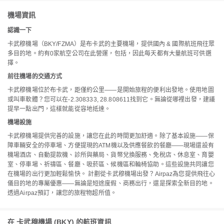
機場資訊
認識一下
卡武穆機場（BKY/FZMA）是布卡武的主要機場，提供國內 & 國際航班飛往眾
多目的地。約有0家航空公司在此營運，包括，因此每天都有大量航班可供選
擇。
前往機場的交通方式
卡武穆機場位於布卡武，距僅約公里——是開始旅程的便利出發地。使用地圖
或叫車軟體？您可以在-2.308333, 28.808611找到它。無論從哪裡出發，建議
提早一點出門，這樣就能從容地抵達。
機場設施
卡武穆機場提供完善的設施，讓您在此的時間更加舒適。除了基本設施——保
障車輛安全的停車場、方便提現的ATM機以及供應餐飲的餐廳——現場還設有
機場酒店、自動提款機、診所與藥局、貨幣兌換服務、免稅店、休息室、育嬰
室、停車場、祈禱區、餐廳、吸菸區、候機區和輪椅協助。這些設施共同讓您
在機場的出行更加輕鬆愉快。 計劃從卡武穆機場出發？Airpaz為您提供飛往心
儀目的地的專屬優惠——無論是短途度假、商務出行，還是探索全新目的地。
透過Airpaz預訂，讓您的旅程物超所值。
在 卡武穆機場 (BKY) 的航班資訊