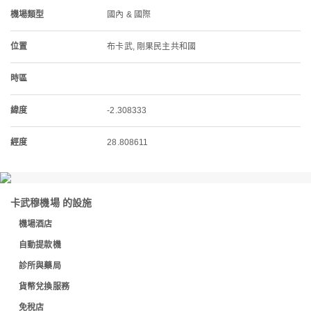
機場類型
國內 & 國際
位置
布卡武, 剛果民主共和國
時區
緯度
-2.308333
經度
28.808611
卡武穆機場 的設施
機場酒店
自動提款機
診所與藥局
貨幣兌換服務
免稅店