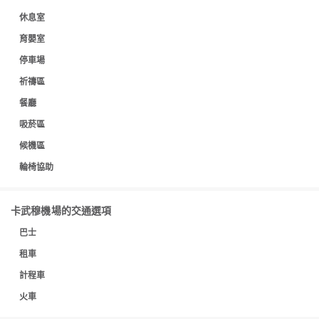
休息室
育嬰室
停車場
祈禱區
餐廳
吸菸區
候機區
輪椅協助
卡武穆機場的交通選項
巴士
租車
計程車
火車