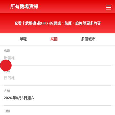
所有機場資訊
查看卡武穆機場(BKY)的資訊、航廈、設施等更多內容
單程
來回
多個城市
出發
出發地
抵達
目的地
去程
2026年8月8日週六
回程