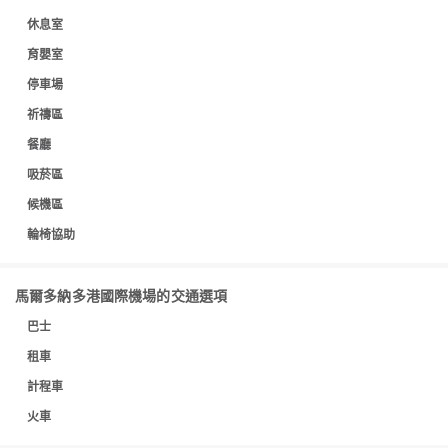
休息室
育嬰室
停車場
祈禱區
餐廳
吸菸區
候機區
輪椅協助
馬爾多納多港國際機場的交通選項
巴士
租車
計程車
火車