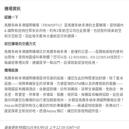
機場資訊
認識一下
馬爾多納多港國際機場（PEM/SPTU）是馬爾多納多港的主要機場，提供國內
& 國際航班飛往眾多目的地。約有2家航空公司在此營運，包括智利南美航空
和天空航空，因此每天都有大量航班可供選擇。
前往機場的交通方式
馬爾多納多港國際機場位於馬爾多納多港，距僅約公里——是開始旅程的便利
出發地。使用地圖或叫車軟體？您可以在-12.6036961, -69.2236534找到它。
無論從哪裡出發，建議提早一點出門，這樣就能從容地抵達。
機場設施
馬爾多納多港國際機場提供完善的設施，讓您在此的時間更加舒適。除了基本
設施——保障車輛安全的停車場、方便提現的ATM機以及供應餐飲的餐廳——
現場還設有機場酒店、自動提款機、診所與藥局、貨幣兌換服務、免稅店、休
息室、育嬰室、停車場、祈禱區、餐廳、吸菸區、候機區和輪椅協助。這些設
施共同讓您在機場的出行更加輕鬆愉快。 計劃從馬爾多納多港國際機場出發？
Airpaz為您提供飛往心儀目的地的專屬優惠——無論是短途度假、商務出行，
還是探索全新目的地。透過Airpaz預訂，讓您的旅程物超所值。
最後更新時間
2026年8月4日 上午12:59 [GMT+0]