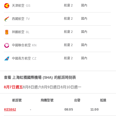
航廈 2
國內
天津航空
GS
航廈 2
國內
西藏航空
TV
航廈 2
國內
祥鵬航空
8L
航廈 2
國內
中國聯合航空
KN
航廈 2
國內
中國南方航空
CZ
查看 上海虹橋國際機場 (SHA) 的航班時刻表
8月7日週五
8月8日週六
8月9日週日
8月10日週一
航班號
飛機型號
出發
抵達
KE5862
-
08:05
11:00