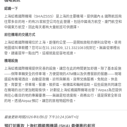
機場資訊
認識一下
上海虹橋國際機場（SHA/ZSSS）是上海的主要機場，提供國內 & 國際航班飛
往眾多目的地。約有25家航空公司在此營運，包括中國南方航空、廈門航空和
中國東方航空，因此每天都有大量航班可供選擇。
前往機場的交通方式
上海虹橋國際機場位於上海，距僅約公里——是開始旅程的便利出發地。使用
地圖或叫車軟體？您可以在31.192209, 121.3321083找到它。無論從哪裡出
發，建議提早一點出門，這樣就能從容地抵達。
機場設施
上海虹橋國際機場提供完善的設施，讓您在此的時間更加舒適。除了基本設施
——保障車輛安全的停車場、方便提現的ATM機以及供應餐飲的餐廳——現場
還設有機場酒店、自動提款機、診所與藥局、貨幣兌換服務、免稅店、休息
室、育嬰室、停車場、餐廳、吸菸區、候機區和輪椅協助。這些設施共同讓您
在機場的出行更加輕鬆愉快。 計劃從上海虹橋國際機場出發？Airpaz為您提供
飛往心儀目的地的專屬優惠——無論是短途度假、商務出行，還是探索全新目
的地。透過Airpaz預訂，讓您的旅程物超所值。
最後更新時間
2026年8月6日 下午10:24 [GMT+0]
預訂並獲取 上海虹橋國際機場 (SHA) 最優惠的航班