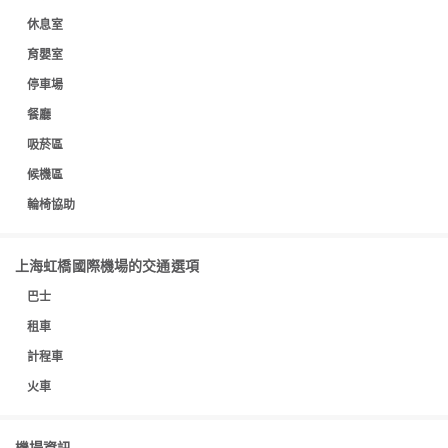
休息室
育嬰室
停車場
餐廳
吸菸區
候機區
輪椅協助
上海虹橋國際機場的交通選項
巴士
租車
計程車
火車