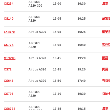
AIRBUS
OS254
15:00
16:30
漢堡
A220-300
AIRBUS
OS140
15:05
16:25
蘇黎
A320
LX3570
Airbus A320
15:05
16:25
蘇黎
AIRBUS
OS774
16:05
16:40
索非
A320
MS9203
Airbus A320
16:45
19:20
開羅
OS72
Airbus A320
16:45
19:20
開羅
OS646
Airbus A320
16:50
17:40
布拉
AIRBUS
OS796
17:10
19:30
拉納
A320
AIRBUS
OS8734
17:45
19:15
漢堡