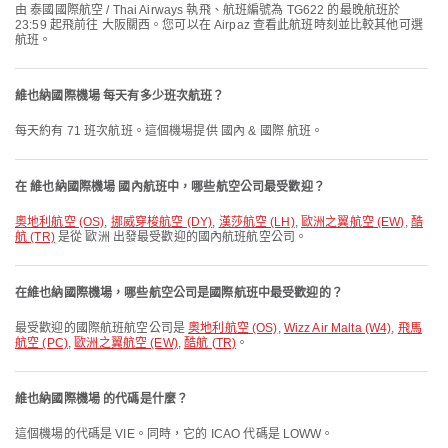
由 泰國國際航空 / Thai Airways 執飛、航班編號為 TG622 的最晚航班於
23:59 起飛前往 大阪關西。您可以在 Airpaz 查看此航班時刻並比較其他可選
航班。
維也納國際機場 每天有多少班次航班？
每天約有 71 班次航班。這個機場提供 國內 & 國際 航班。
在 維也納國際機場 國內航班中，哪些航空公司最受歡迎？
奧地利航空 (OS)
,
挪威穿梭航空 (DY)
,
漢莎航空 (LH)
,
歐洲之翼航空 (EW)
,
酷
航 (TR)
是從 歐洲 出發最受歡迎的國內航班航空公司。
在維也納國際機場，哪些航空公司是國際航班中最受歡迎的？
最受歡迎的國際航班航空公司是
奧地利航空 (OS)
,
Wizz Air Malta (W4)
,
飛馬
航空 (PC)
,
歐洲之翼航空 (EW)
,
酷航 (TR)
。
維也納國際機場 的代碼是什麼？
這個機場的代碼是 VIE。同時，它的 ICAO 代碼是 LOWW。