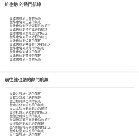
維也納 的熱門航線
從維也納到巴黎的航班
從維也納到曼谷的航班
從維也納到阿姆斯特丹的航班
從維也納到特拉維夫的航班
從維也納到奧托佩尼的航班
從維也納到哥本哈根的航班
從維也納到倫敦的航班
從維也納到塞薩羅尼基的航班
從維也納到威尼斯的航班
從維也納到波多的航班
從維也納到華沙的航班
從維也納到米蘭的航班
前往維也納的熱門航線
從曼谷到維也納的航班
從華沙到維也納的航班
從巴黎到維也納的航班
從索非亞到維也納的航班
從哥本哈根到維也納的航班
從奧托佩尼到維也納的航班
從倫敦到維也納的航班
從斯德哥爾摩到維也納的航班
從奧斯陸到維也納的航班
從阿姆斯特丹到維也納的航班
從拿坡里到維也納的航班
從尼斯到維也納的航班