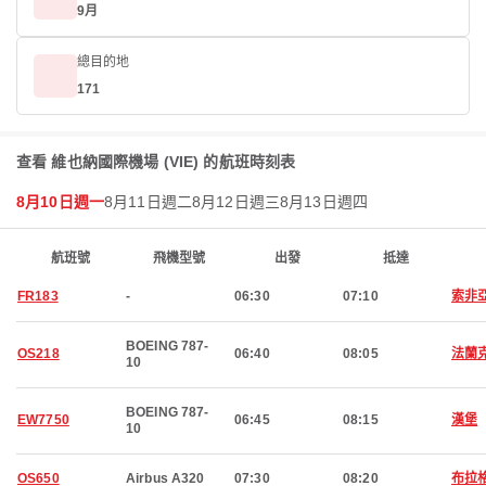
9月
總目的地
171
查看 維也納國際機場 (VIE) 的航班時刻表
8月10日週一
8月11日週二
8月12日週三
8月13日週四
航班號
飛機型號
出發
抵達
FR183
-
06:30
07:10
索非
BOEING 787-
OS218
06:40
08:05
法蘭
10
BOEING 787-
EW7750
06:45
08:15
漢堡
10
OS650
Airbus A320
07:30
08:20
布拉