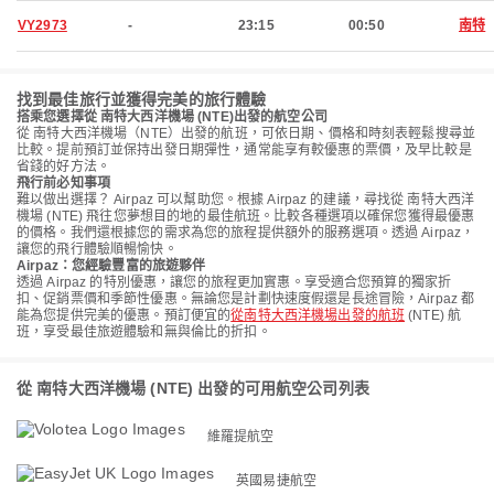
VY2973
-
23:15
00:50
南特
找到最佳旅行並獲得完美的旅行體驗
搭乘您選擇從 南特大西洋機場 (NTE)出發的航空公司
從 南特大西洋機場（NTE）出發的航班，可依日期、價格和時刻表輕鬆搜尋並
比較。提前預訂並保持出發日期彈性，通常能享有較優惠的票價，及早比較是
省錢的好方法。
飛行前必知事項
難以做出選擇？ Airpaz 可以幫助您。根據 Airpaz 的建議，尋找從 南特大西洋
機場 (NTE) 飛往您夢想目的地的最佳航班。比較各種選項以確保您獲得最優惠
的價格。我們還根據您的需求為您的旅程提供額外的服務選項。透過 Airpaz，
讓您的飛行體驗順暢愉快。
Airpaz：您經驗豐富的旅遊夥伴
透過 Airpaz 的特別優惠，讓您的旅程更加實惠。享受適合您預算的獨家折
扣、促銷票價和季節性優惠。無論您是計劃快速度假還是長途冒險，Airpaz 都
能為您提供完美的優惠。預訂便宜的
從南特大西洋機場出發的航班
(NTE) 航
班，享受最佳旅遊體驗和無與倫比的折扣。
從 南特大西洋機場 (NTE) 出發的可用航空公司列表
維羅提航空
英國易捷航空