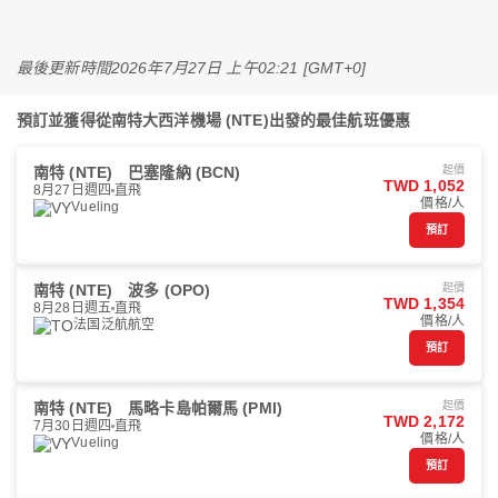
最後更新時間
2026年7月27日 上午02:21 [GMT+0]
預訂並獲得從南特大西洋機場 (NTE)出發的最佳航班優惠
南特 (NTE)
巴塞隆納 (BCN)
起價
TWD 1,052
8月27日週四
直飛
價格/人
Vueling
預訂
南特 (NTE)
波多 (OPO)
起價
TWD 1,354
8月28日週五
直飛
價格/人
法国泛航航空
預訂
南特 (NTE)
馬略卡島帕爾馬 (PMI)
起價
TWD 2,172
7月30日週四
直飛
價格/人
Vueling
預訂