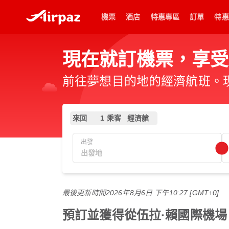
機票
酒店
特惠專區
訂單
特惠
現在就訂機票，享受從
前往夢想目的地的經濟航班。現在
來回
1 乘客
經濟艙
出發
最後更新時間
2026年8月6日 下午10:27 [GMT+0]
預訂並獲得從伍拉·賴國際機場 