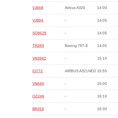
VJ848
Airbus A320
14:00
VJ894
-
14:05
SQ8629
-
14:05
TR289
Boeing 787-8
14:05
VN3962
-
15:15
CI772
AIRBUS A321NEO
15:55
VN640
-
16:00
QZ246
-
16:10
BR256
-
16:30