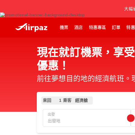
大幅
機票
酒店
特惠專區
訂單
特惠
現在就訂機票，享受從
優惠！
前往夢想目的地的經濟航班。現在
來回
1 乘客
經濟艙
出發