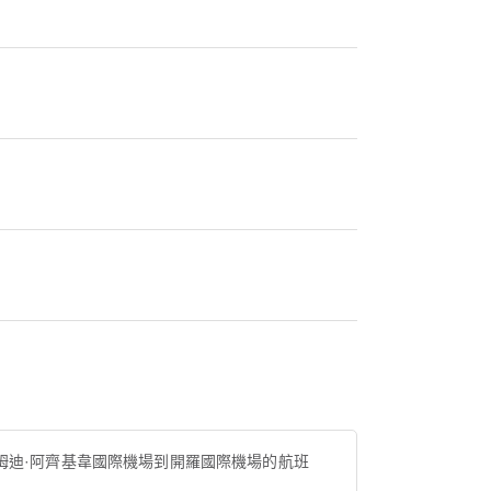
姆迪·阿齊基韋國際機場到開羅國際機場的航班