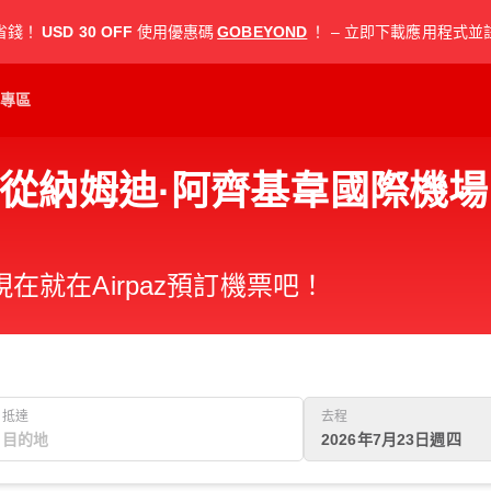
省錢！
USD 30 OFF
使用優惠碼
GOBEYOND
！ – 立即下載應用程式並
專區
納姆迪·阿齊基韋國際機場 (
就在Airpaz預訂機票吧！
抵達
去程
2026年7月23日週四