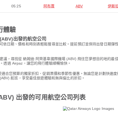
05:25
阿布賈
ABV
伊斯
行體驗
(ABV)出發的航空公司
航班，可依日期、價格和時刻表輕鬆搜尋並比較。提前預訂並保持出發日期
paz 的建議，尋找從 納姆迪·阿齊基韋國際機場 (ABV) 飛往您夢想目
過 Airpaz，讓您的飛行體驗順暢愉快。
。享受適合您預算的獨家折扣、促銷票價和季節性優惠。無論您是計劃快速度假
(ABV) 航班，享受最佳旅遊體驗和無與倫比的折扣。
ABV) 出發的可用航空公司列表