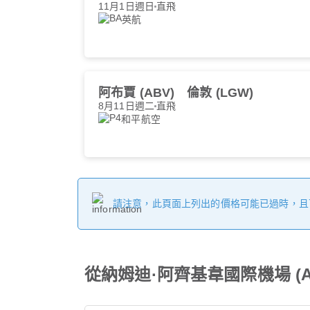
11月1日週日
直飛
英航
阿布賈 (ABV)
倫敦 (LGW)
8月11日週二
直飛
和平航空
請注意，此頁面上列出的價格可能已過時，且
從納姆迪·阿齊基韋國際機場 (