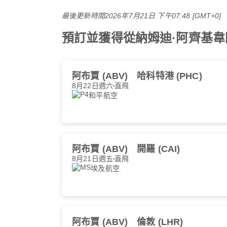
最後更新時間
2026年7月21日 下午07:48 [GMT+0]
預訂並獲得從納姆迪·阿齊基韋國
阿布賈 (ABV)
哈科特港 (PHC)
8月22日週六
直飛
和平航空
阿布賈 (ABV)
開羅 (CAI)
8月21日週五
直飛
埃及航空
阿布賈 (ABV)
倫敦 (LHR)