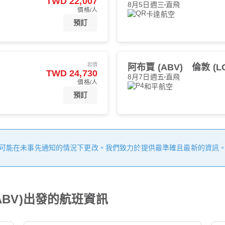
TWD 22,007
8月5日週三
直飛
價格/人
卡達航空
預訂
起價
阿布賈 (ABV)
倫敦 (L
TWD 24,730
8月7日週五
直飛
價格/人
和平航空
預訂
可能在未事先通知的情況下更改。我們致力於提供最準確且最新的資訊
ABV)出發的航班資訊