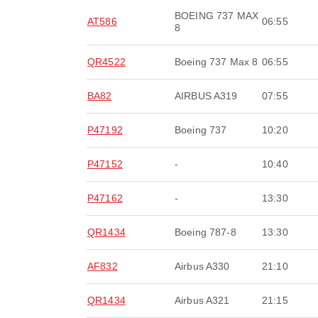
BOEING 737 MAX
AT586
06:55
8
QR4522
Boeing 737 Max 8
06:55
BA82
AIRBUS A319
07:55
P47192
Boeing 737
10:20
P47152
-
10:40
P47162
-
13:30
QR1434
Boeing 787-8
13:30
AF832
Airbus A330
21:10
QR1434
Airbus A321
21:15