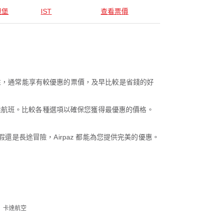
坦堡
IST
查看票價
彈性，通常能享有較優惠的票價，及早比較是省錢的好
的地的最佳航班。比較各種選項以確保您獲得最優惠的價格。
還是長途冒險，Airpaz 都能為您提供完美的優惠。
卡達航空