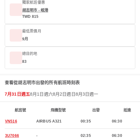
獨家航班優惠
胡志明市 - 岘港
TWD 815
最低票價月
9月
總目的地
83
查看從胡志明市出發的所有航班時刻表
7月31日週五
8月1日週六
8月2日週日
8月3日週一
航班號
飛機型號
出發
抵達
VN516
AIRBUS A321
00:35
06:30
3U7066
-
02:35
06:30