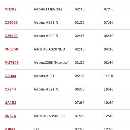
MU282
Airbus333(Wide)
02:35
07:55
CZ6096
Airbus A321 N
02:35
07:40
CZ6090
Airbus A320 N
02:35
06:30
VN3558
AIRBUS A320NEO
02:35
06:30
MU7408
Airbus320N(Narrow)
03:35
08:40
CA904
Airbus A321
05:10
11:10
CX744
Airbus A321 N
06:55
10:40
UA153
-
07:00
10:40
VN524
AIRBUS A350-900
07:20
12:40
VJ849
321
07:55
12:55