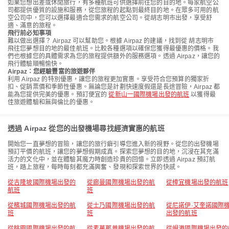
如果您想出差或休閒旅行，有多種航班可供選擇前往您的目的地。每家航空公
司都提供優質的設施和服務，從您旅程的起點到最終目的地。在眾多可用的航
空公司中，您可以選擇最適合您需求的航空公司。從胡志明市出發，享受舒
適、滿意的旅程。
飛行前必知事項
難以做出選擇？ Airpaz 可以幫助您。根據 Airpaz 的建議，找到從 胡志明市
飛往您夢想目的地的最佳航班。比較各種選項以確保您獲得最優惠的價格。我
們也根據您的具體需求為您的旅程提供額外的服務選項。透過 Airpaz，讓您的
飛行體驗順暢愉快。
Airpaz：您經驗豐富的旅遊夥伴
利用 Airpaz 的特別優惠，讓您的旅程更加實惠。享受符合您預算的獨家折
扣、促銷票價和季節性優惠。無論您是計劃快速度假還是長途冒險，Airpaz 都
能為您提供完美的優惠。預訂便宜的
從新山一國際機場出發的航班
以獲得最
佳旅遊體驗和無與倫比的優惠。
透過 Airpaz 從您的出發機場尋找經濟實惠的航班
開始您一直夢想的冒險，讓您的旅行癖引導您進入新的視野。從您的出發機場
預訂平價的航班，讓您的夢想假期成真。探索您夢想的目的地，沉浸在其充滿
活力的文化中，並在體驗其魔力時創造珍貴的回憶。立即透過 Airpaz 預訂航
班，踏上旅程，每時每刻都充滿興奮、發現和探索世界的快感。
從吉隆坡國際機場出發的
從廊曼國際機場出發的航
從樟宜機場出發的航班
航班
班
從檳城國際機場出發的航
從士乃國際機場出發的航
從尼諾伊·艾奎諾國際
班
班
出發的航班
從桃園國際機場出發的航
從素萬那普機場出發的航
從峴港國際機場出發的