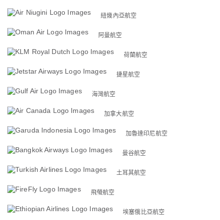
紐幾內亞航空
阿曼航空
荷蘭航空
捷星航空
海灣航空
加拿大航空
加魯達印尼航空
曼谷航空
土耳其航空
飛螢航空
埃塞俄比亞航空