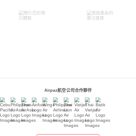
Airpaz航空公司合作夥伴