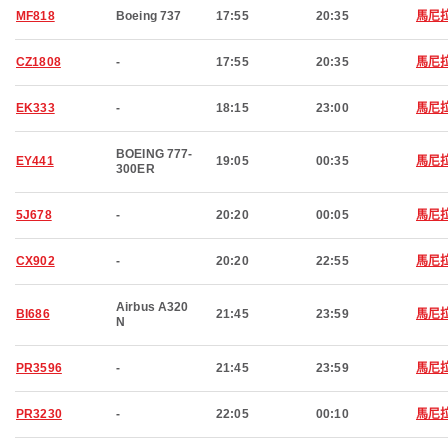
MF818
Boeing 737
17:55
20:35
馬尼
CZ1808
-
17:55
20:35
馬尼
EK333
-
18:15
23:00
馬尼
BOEING 777-
EY441
19:05
00:35
馬尼
300ER
5J678
-
20:20
00:05
馬尼
CX902
-
20:20
22:55
馬尼
Airbus A320
BI686
21:45
23:59
馬尼
N
PR3596
-
21:45
23:59
馬尼
PR3230
-
22:05
00:10
馬尼