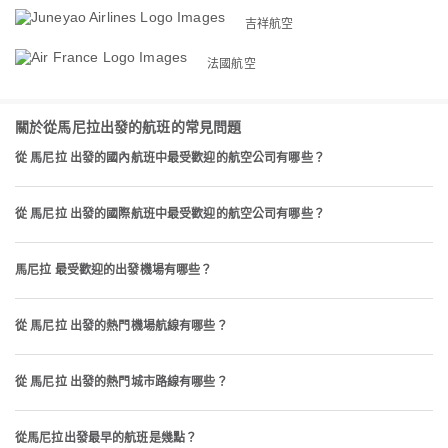
吉祥航空
法國航空
關於從馬尼拉出發的航班的常見問題
從 馬尼拉 出發的國內航班中最受歡迎的航空公司有哪些？
從 馬尼拉 出發的國際航班中最受歡迎的航空公司有哪些？
馬尼拉 最受歡迎的出發機場有哪些？
從 馬尼拉 出發的熱門機場航線有哪些？
從 馬尼拉 出發的熱門城市路線有哪些？
從馬尼拉出發最早的航班是幾點？