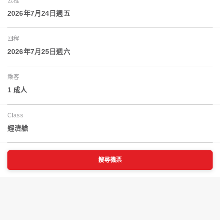
去程
2026年7月24日週五
回程
2026年7月25日週六
乘客
1 成人
Class
經濟艙
搜尋機票