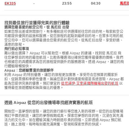
EK335
-
23:55
04:30
馬尼
找到最佳旅行並獲得完美的旅行體驗
選擇您最喜愛的航空公司，從 馬尼拉 出發
如果您想出差或休閒旅行，有多種航班可供選擇前往您的目的地。每家航空公
司都提供優質的設施和服務，從您旅程的起點到最終目的地。在眾多可用的航
空公司中，您可以選擇最適合您需求的航空公司。從馬尼拉出發，享受舒適、
滿意的旅程。
飛行前必知事項
難以做出選擇？ Airpaz 可以幫助您。根據 Airpaz 的建議，找到從 馬尼拉 飛
往您夢想目的地的最佳航班。比較各種選項以確保您獲得最優惠的價格。我們
也根據您的具體需求為您的旅程提供額外的服務選項。透過 Airpaz，讓您的飛
行體驗順暢愉快。
Airpaz：您經驗豐富的旅遊夥伴
利用 Airpaz 的特別優惠，讓您的旅程更加實惠。享受符合您預算的獨家折
扣、促銷票價和季節性優惠。無論您是計劃快速度假還是長途冒險，Airpaz 都
能為您提供完美的優惠。預訂便宜的
從尼諾伊·艾奎諾國際機場出發的航班
以
獲得最佳旅遊體驗和無與倫比的優惠。
透過 Airpaz 從您的出發機場尋找經濟實惠的航班
開始您一直夢想的冒險，讓您的旅行癖引導您進入新的視野。從您的出發機場
預訂平價的航班，讓您的夢想假期成真。探索您夢想的目的地，沉浸在其充滿
活力的文化中，並在體驗其魔力時創造珍貴的回憶。立即透過 Airpaz 預訂航
班，踏上旅程，每時每刻都充滿興奮、發現和探索世界的快感。