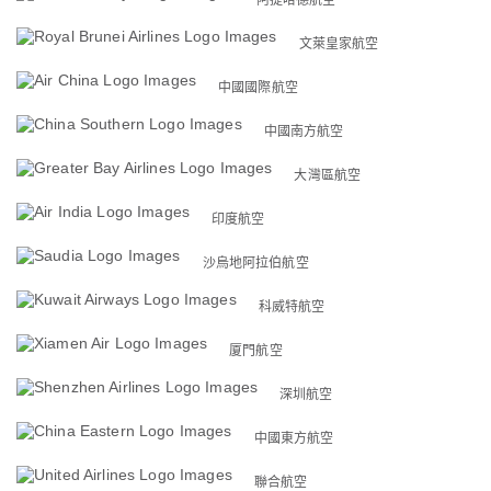
文萊皇家航空
中國國際航空
中國南方航空
大灣區航空
印度航空
沙烏地阿拉伯航空
科威特航空
厦門航空
深圳航空
中國東方航空
聯合航空