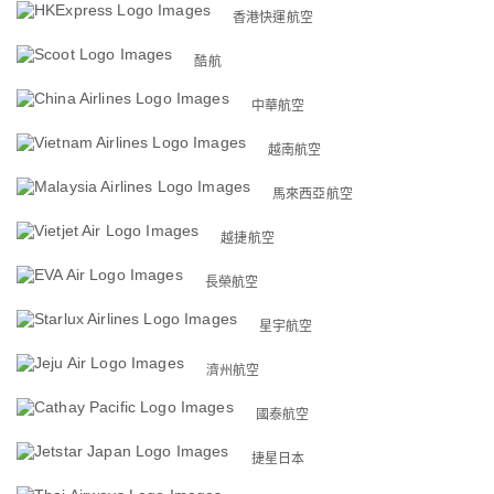
香港快運航空
酷航
中華航空
越南航空
馬來西亞航空
越捷航空
長榮航空
星宇航空
濟州航空
國泰航空
捷星日本