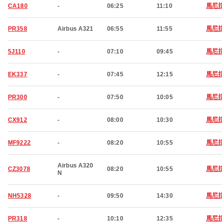
CA180
-
06:25
11:10
馬尼
PR358
Airbus A321
06:55
11:55
馬尼
5J110
-
07:10
09:45
馬尼
EK337
-
07:45
12:15
馬尼
PR300
-
07:50
10:05
馬尼
CX912
-
08:00
10:30
馬尼
MF9222
-
08:20
10:55
馬尼
Airbus A320
CZ3078
08:20
10:55
馬尼
N
NH5328
-
09:50
14:30
馬尼
PR318
-
10:10
12:35
馬尼