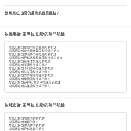
從 馬尼拉 出發的最晚航班是幾點？
依機場從 馬尼拉 出發的熱門航線
從馬尼拉到羅姆阿爾德茲機場的航班
從馬尼拉到麥克坦宿霧國際機場的航班
從馬尼拉到伊洛伊洛國際機場的航班
從馬尼拉到巴科洛德錫萊國際機場的航班
從馬尼拉到拉金丁幹機場的航班
從馬尼拉到長灘島機場的航班
從馬尼拉到卡利博國際機場的航班
從馬尼拉到達沃國際機場的航班
從馬尼拉到吉隆坡國際機場的航班
從馬尼拉到桃園國際機場的航班
從馬尼拉到薄荷島-邦勞國際機場的航班
從馬尼拉到高雄國際機場的航班
依城市從 馬尼拉 出發的熱門航線
從馬尼拉到塔克洛班的航班
從馬尼拉到宿霧的航班
從馬尼拉到伊洛伊洛的航班
從馬尼拉到巴科洛德的航班