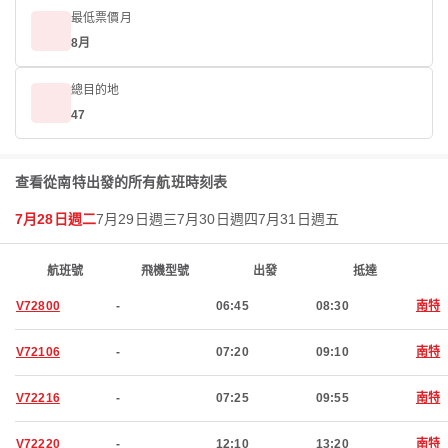
最低票價月
8月
總目的地
47
查看從南特出發的所有航班時刻表
7月28日週二
7月29日週三
7月30日週四
7月31日週五
航班號
飛機型號
出發
抵達
V72800
-
06:45
08:30
南特
V72106
-
07:20
09:10
南特
V72216
-
07:25
09:55
南特
V72220
-
12:10
13:20
南特