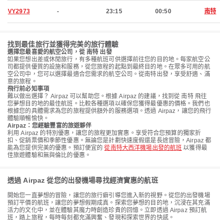
VY2973
-
23:15
00:50
南特
找到最佳旅行並獲得完美的旅行體驗
選擇您最喜愛的航空公司，從 南特 出發
如果您想出差或休閒旅行，有多種航班可供選擇前往您的目的地。每家航空公
司都提供優質的設施和服務，從您旅程的起點到最終目的地。在眾多可用的航
空公司中，您可以選擇最適合您需求的航空公司。從南特出發，享受舒適、滿
意的旅程。
飛行前必知事項
難以做出選擇？ Airpaz 可以幫助您。根據 Airpaz 的建議，找到從 南特 飛往
您夢想目的地的最佳航班。比較各種選項以確保您獲得最優惠的價格。我們也
根據您的具體需求為您的旅程提供額外的服務選項。透過 Airpaz，讓您的飛行
體驗順暢愉快。
Airpaz：您經驗豐富的旅遊夥伴
利用 Airpaz 的特別優惠，讓您的旅程更加實惠。享受符合您預算的獨家折
扣、促銷票價和季節性優惠。無論您是計劃快速度假還是長途冒險，Airpaz 都
能為您提供完美的優惠。預訂便宜的
從南特大西洋機場出發的航班
以獲得最
佳旅遊體驗和無與倫比的優惠。
透過 Airpaz 從您的出發機場尋找經濟實惠的航班
開始您一直夢想的冒險，讓您的旅行癖引導您進入新的視野。從您的出發機場
預訂平價的航班，讓您的夢想假期成真。探索您夢想的目的地，沉浸在其充滿
活力的文化中，並在體驗其魔力時創造珍貴的回憶。立即透過 Airpaz 預訂航
班，踏上旅程，每時每刻都充滿興奮、發現和探索世界的快感。