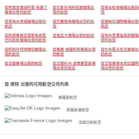
從阿爾及爾胡阿里·布邁丁
從尼斯克特阿祖爾機場出
從哥本哈根機場出發的
機場出發的航班
發的航班
班
從菲烏米奇諾機場出發的
從巴塞隆納機場出發的航
從邁納拉國際機場出發
航班
班
航班
從阿道弗蘇亞雷斯馬德里
從馬拉卡機場出發的航班
從特內里費島南部機場
巴拉哈斯機場出發的航班
發的航班
從阿利坎特埃爾切機場出
從馬賽·普羅旺斯機場出發
從杜布羅夫尼克機場出
發的航班
的航班
的航班
從法魯機場出發的航班
從法爾科內-波爾塞里諾機
從艾哈邁德本貝拉國際
場出發的航班
場出發的航班
從 南特 出發的可用航空公司列表
維羅提航空
英國易捷航空
法国泛航航空