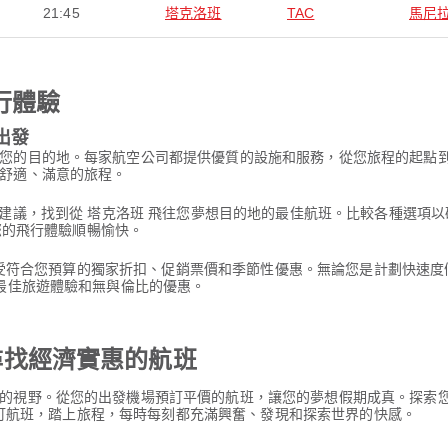
21:45
塔克洛班
TAC
馬尼
行體驗
出發
您的目的地。每家航空公司都提供優質的設施和服務，從您旅程的起點
舒適、滿意的旅程。
rpaz 的建議，找到從 塔克洛班 飛往您夢想目的地的最佳航班。比較各種
讓您的飛行體驗順暢愉快。
。享受符合您預算的獨家折扣、促銷票價和季節性優惠。無論您是計劃快速度假
最佳旅遊體驗和無與倫比的優惠。
場尋找經濟實惠的航班
的視野。從您的出發機場預訂平價的航班，讓您的夢想假期成真。探索
 預訂航班，踏上旅程，每時每刻都充滿興奮、發現和探索世界的快感。