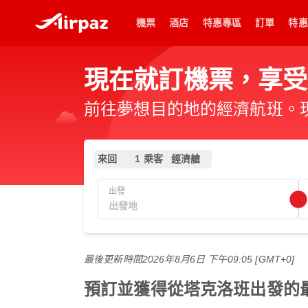
機票
酒店
特惠專區
訂單
特惠
現在就訂機票，享受
前往夢想目的地的經濟航班。現在
來回
1 乘客
經濟艙
出發
最後更新時間
2026年8月6日 下午09:05 [GMT+0]
預訂並獲得從塔克洛班出發的