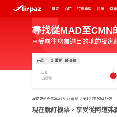
機票
酒店
特惠專區
訂單
特惠
尋找從MAD至CM
享受前往您首選目的地的獨家
來回
1 乘客
經濟艙
出發
最後更新時間
2026年8月8日 下午10:38 [GMT+0]
現在就訂機票，享受從阿道弗