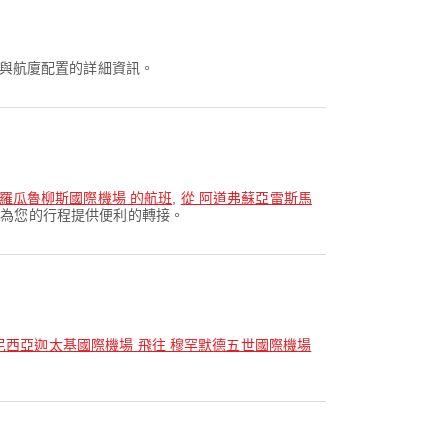
與航廈配置的詳細資訊。
保羅瓜魯柳斯國際機場 的航班
,
從 阿道弗蘇亞雷斯馬
線為您的行程提供便利的轉接。
尼西亞迦太基國際機場 飛往 穆罕默德五世國際機場