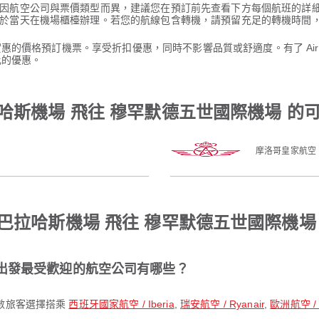
因航空公司與票價類型而異，建議您在預訂前先查看下方每個航班的詳
於當天在機場櫃檯辦理。若您的航線包含轉機，請預留充足的轉機時間
其實惠的價格預訂機票。享受折扣優惠，同時不影響品質或舒適度。有了 Ai
比的優惠。
哈斯機場 飛往 穆罕默德五世國際機場 的
摩洛哥皇家航空
巴拉哈斯機場 飛往 穆罕默德五世國際機場
 出發最受歡迎的航空公司有哪些？
多數旅客選擇搭乘
西班牙國家航空 / Iberia
,
瑞安航空 / Ryanair
,
歐洲航空 / A