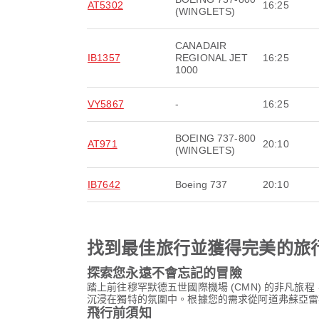
AT5302
16:25
(WINGLETS)
CANADAIR
IB1357
REGIONAL JET
16:25
1000
VY5867
-
16:25
BOEING 737-800
AT971
20:10
(WINGLETS)
IB7642
Boeing 737
20:10
找到最佳旅行並獲得完美的旅
探索您永遠不會忘記的冒險
踏上前往穆罕默德五世國際機場 (CMN) 的非凡
沉浸在獨特的氛圍中。根據您的需求從阿道弗蘇亞雷斯
飛行前須知