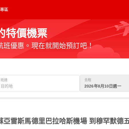
專區
N的特價機票
航班優惠。現在就開始預訂吧！
抵達
去程
2026年8月10日週一
蘇亞雷斯馬德里巴拉哈斯機場 到穆罕默德五