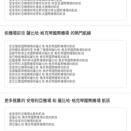
從安塔利亞機場到貝魯特拉菲克·哈里里國際機場的航班
從安塔利亞機場到杜塞道夫機場的航班
從安塔利亞機場到地拉那特蕾莎修女國際機場的航班
從安塔利亞機場到伏努科沃國際機場的航班
依機場前往 薩比哈·格克琴國際機場 的熱門航線
從吉隆坡國際機場到薩比哈·格克琴國際機場的航班
從阿爾及爾胡阿里·布邁丁機場到薩比哈·格克琴國際機場的航班
從穆罕默德五世國際機場到薩比哈·格克琴國際機場的航班
從巴格達機場到薩比哈·格克琴國際機場的航班
從蓋達爾·阿利耶夫國際機場到薩比哈·格克琴國際機場的航班
從伏努科沃國際機場到薩比哈·格克琴國際機場的航班
從索菲亞機場到薩比哈·格克琴國際機場的航班
從開羅國際機場到薩比哈·格克琴國際機場的航班
從菲烏米奇諾機場到薩比哈·格克琴國際機場的航班
從達拉曼機場到薩比哈·格克琴國際機場的航班
從艾比爾國際機場到薩比哈·格克琴國際機場的航班
更多推薦的 安塔利亞機場 和 薩比哈·格克琴國際機場 航班
從安塔利亞機場出發的航班
從薩比哈·格克琴國際機場出發的航班
飛往安塔利亞機場的航班
飛往薩比哈·格克琴國際機場的航班