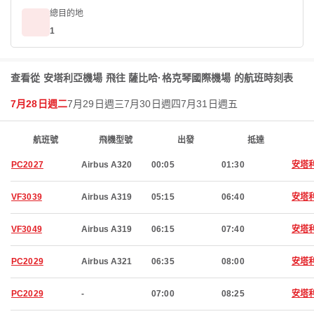
總目的地
1
查看從 安塔利亞機場 飛往 薩比哈·格克琴國際機場 的航班時刻表
7月28日週二
7月29日週三
7月30日週四
7月31日週五
航班號
飛機型號
出發
抵達
PC2027
Airbus A320
00:05
01:30
安塔
VF3039
Airbus A319
05:15
06:40
安塔
VF3049
Airbus A319
06:15
07:40
安塔
PC2029
Airbus A321
06:35
08:00
安塔
PC2029
-
07:00
08:25
安塔