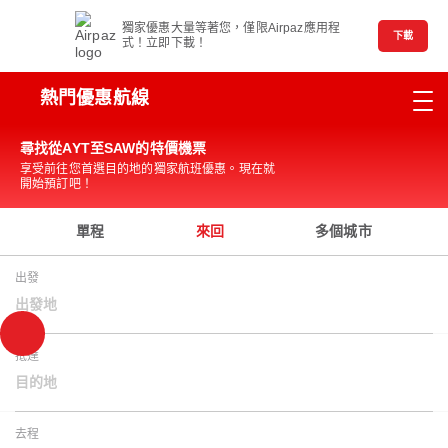
獨家優惠大量等著您，僅限Airpaz應用程
下載
式！立即下載！
熱門優惠航線
尋找從AYT至SAW的特價機票
享受前往您首選目的地的獨家航班優惠。現在就
開始預訂吧！
單程
來回
多個城市
出發
出發地
抵達
目的地
去程