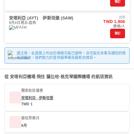
預訂
安塔利亞 (AYT)
伊斯坦堡 (SAW)
起價
TWD 1,806
9月4日週五
直飛
價格/人
AJet
預訂
請注意，此頁面上列出的價格可能已過時，且可能在未事先通知的情
況下更改。我們致力於提供最準確且最新的資訊。
從 安塔利亞機場 飛往 薩比哈·格克琴國際機場 的航班資訊
獨家航班優惠
安塔利亞 - 伊斯坦堡
TWD 1
最低票價月
8月