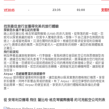
VF3045
-
23:35
01:00
安塔
找到最佳旅行並獲得完美的旅行體驗
探索您永遠不會忘記的冒險
踏上前往薩比哈·格克琴國際機場 (SAW) 的非凡旅程，從降落的那一刻起，您
就可以探索美麗的城市，欣賞令人驚嘆的景色。想像一下自己漫步在熱鬧的街
道上，品嚐當地風味，沉浸在獨特的氛圍中。根據您的需求從安塔利亞機場
(AYT) 選擇合適的機票。與您所愛的人一起探索新的視野，讓您的假期體驗真
正難忘。
飛行前須知
稍加準備能讓旅程更順利。行李額度、餐點和選位會因航空公司與票價類型而
異，建議您在預訂前先查看下方每個航班的詳細資訊，選擇最適合您行程的航
班。訂票後，您通常可以提前透過航空公司的應用程式辦理線上登記，或於當
天在機場櫃檯辦理。若您的航線包含轉機，請預留充足的轉機時間，讓旅程更
加從容。
Airpaz，您經驗豐富的旅遊夥伴
Airpaz 提供獨家優惠和特別優惠，讓您能夠以極其實惠的價格預訂機票。享受
折扣優惠，同時不影響品質或舒適度。有了 Airpaz，前往您夢想的目的地從未
如此簡單。預訂 Airpaz 的便宜航班，享受非凡的旅行體驗和無與倫比的優
惠。
從 安塔利亞機場 飛往 薩比哈·格克琴國際機場 的可用航空公司列表