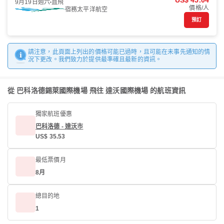
US$ 45.04
9月19日週六
直飛
價格/人
宿務太平洋航空
預訂
請注意，此頁面上列出的價格可能已過時，且可能在未事先通知的情
況下更改。我們致力於提供最準確且最新的資訊。
從 巴科洛德錫萊國際機場 飛往 達沃國際機場 的航班資訊
獨家航班優惠
巴科洛德 - 達沃市
US$ 35.53
最低票價月
8月
總目的地
1