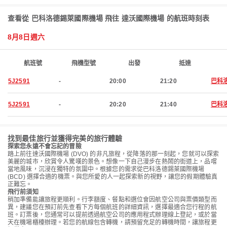
查看從 巴科洛德錫萊國際機場 飛往 達沃國際機場 的航班時刻表
8月8日週六
航班號
飛機型號
出發
抵達
5J2591
-
20:00
21:20
巴科
5J2591
-
20:20
21:40
巴科
找到最佳旅行並獲得完美的旅行體驗
探索您永遠不會忘記的冒險
踏上前往達沃國際機場 (DVO) 的非凡旅程，從降落的那一刻起，您就可以探索
美麗的城市，欣賞令人驚嘆的景色。想像一下自己漫步在熱鬧的街道上，品嚐
當地風味，沉浸在獨特的氛圍中。根據您的需求從巴科洛德錫萊國際機場
(BCD) 選擇合適的機票。與您所愛的人一起探索新的視野，讓您的假期體驗真
正難忘。
飛行前須知
稍加準備能讓旅程更順利。行李額度、餐點和選位會因航空公司與票價類型而
異，建議您在預訂前先查看下方每個航班的詳細資訊，選擇最適合您行程的航
班。訂票後，您通常可以提前透過航空公司的應用程式辦理線上登記，或於當
天在機場櫃檯辦理。若您的航線包含轉機，請預留充足的轉機時間，讓旅程更