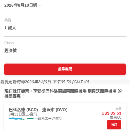
2026年8月10日週一
乘客
1 成人
Class
經濟艙
搜尋機票
最後更新時間
2026年8月6日 下午05:59 [GMT+0]
現在就訂機票，享受從巴科洛德錫萊國際機場 到達沃國際機場 的
機票優惠！
巴科洛德 (BCD)
達沃市 (DVO)
起價
US$ 35.53
8月11日週二
直飛
價格/人
宿務太平洋航空
預訂