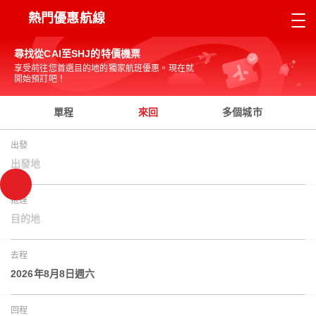
熱門優惠航線
尋找從CAI至SHJ的特價機票
享受前往您首選目的地的獨家航班優惠。現在就
開始預訂吧！
單程
來回
多個城市
出發
出發地
抵達
目的地
去程
2026年8月8日週六
回程