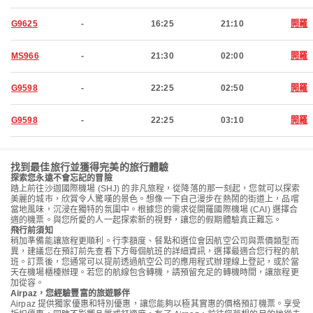
G9625
-
16:25
21:10
開羅
MS966
-
21:30
02:00
開羅
G9598
-
22:25
02:50
開羅
G9598
-
22:25
03:10
開羅
找到最佳旅行並獲得完美的旅行體驗
探索您永遠不會忘記的冒險
踏上前往沙迦國際機場 (SHJ) 的非凡旅程，從降落的那一刻起，您就可以探索
美麗的城市，欣賞令人驚嘆的景色。想像一下自己漫步在熱鬧的街道上，品嚐
當地風味，沉浸在獨特的氛圍中。根據您的需求從開羅國際機場 (CAI) 選擇合
適的機票。與您所愛的人一起探索新的視野，讓您的假期體驗真正難忘。
飛行前須知
稍加準備能讓旅程更順利。行李額度、餐點和選位會因航空公司與票價類型而
異，建議您在預訂前先查看下方每個航班的詳細資訊，選擇最適合您行程的航
班。訂票後，您通常可以提前透過航空公司的應用程式辦理線上登記，或於當
天在機場櫃檯辦理。若您的航線包含轉機，請預留充足的轉機時間，讓旅程更
加從容。
Airpaz，您經驗豐富的旅遊夥伴
Airpaz 提供獨家優惠和特別優惠，讓您能夠以極其實惠的價格預訂機票。享受