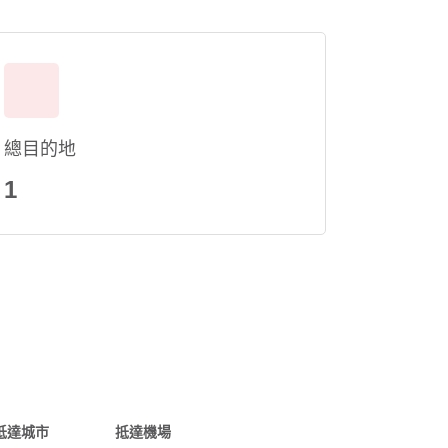
總目的地
1
抵達城市
抵達機場