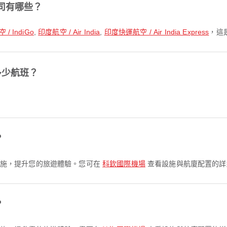
司有哪些？
/ IndiGo
,
印度航空 / Air India
,
印度快運航空 / Air India Express
，這
多少航班？
。
？
多項設施，提升您的旅遊體驗。您可在
科欽國際機場
查看設施與航廈配置的詳
？