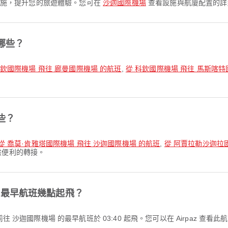
更多設施，提升您的旅遊體驗。您可在
沙迦國際機場
查看設施與航廈配置的詳
哪些？
科欽國際機場 飛往 廊曼國際機場 的航班
,
從 科欽國際機場 飛往 馬斯喀特
些？
從 喬莫·肯雅塔國際機場 飛往 沙迦國際機場 的航班
,
從 阿賈拉勒沙迦拉
供便利的轉接。
的最早航班幾點起飛？
際機場 前往 沙迦國際機場 的最早航班於 03:40 起飛。您可以在 Airpaz