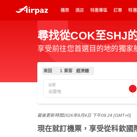
機票
酒店
特惠專區
訂單
特惠
尋找從COK至SHJ
享受前往您首選目的地的獨家
來回
1 乘客
經濟艙
出發
最後更新時間
2026年8月4日 下午09:24 [GMT+0]
現在就訂機票，享受從科欽國際