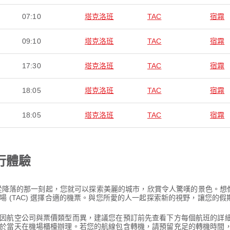
07:10
塔克洛班
TAC
宿霧
09:10
塔克洛班
TAC
宿霧
17:30
塔克洛班
TAC
宿霧
18:05
塔克洛班
TAC
宿霧
18:05
塔克洛班
TAC
宿霧
行體驗
程，從降落的那一刻起，您就可以探索美麗的城市，欣賞令人驚嘆的景色。
 (TAC) 選擇合適的機票。與您所愛的人一起探索新的視野，讓您的假
因航空公司與票價類型而異，建議您在預訂前先查看下方每個航班的詳
於當天在機場櫃檯辦理。若您的航線包含轉機，請預留充足的轉機時間