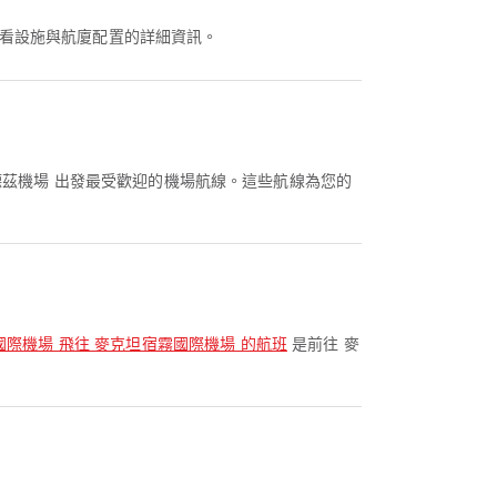
看設施與航廈配置的詳細資訊。
德茲機場 出發最受歡迎的機場航線。這些航線為您的
國際機場 飛往 麥克坦宿霧國際機場 的航班
是前往 麥