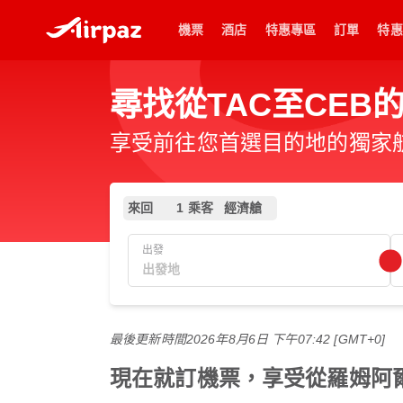
機票
酒店
特惠專區
訂單
特惠
尋找從TAC至CEB
享受前往您首選目的地的獨家
來回
1 乘客
經濟艙
出發
最後更新時間
2026年8月6日 下午07:42 [GMT+0]
現在就訂機票，享受從羅姆阿爾