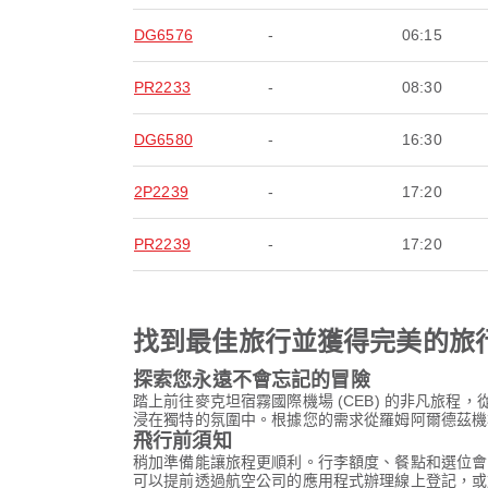
DG6576
-
06:15
PR2233
-
08:30
DG6580
-
16:30
2P2239
-
17:20
PR2239
-
17:20
找到最佳旅行並獲得完美的旅
探索您永遠不會忘記的冒險
踏上前往麥克坦宿霧國際機場 (CEB) 的非凡旅
浸在獨特的氛圍中。根據您的需求從羅姆阿爾德茲機場
飛行前須知
稍加準備能讓旅程更順利。行李額度、餐點和選位會
可以提前透過航空公司的應用程式辦理線上登記，或