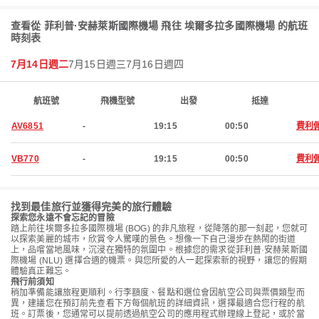
查看從 菲利普·安赫萊斯國際機場 飛往 埃爾多拉多國際機場 的航班
時刻表
7月14日週二
7月15日週三
7月16日週四
航班號
飛機型號
出發
抵達
AV6851
-
19:15
00:50
費利
VB770
-
19:15
00:50
費利
找到最佳旅行並獲得完美的旅行體驗
探索您永遠不會忘記的冒險
踏上前往埃爾多拉多國際機場 (BOG) 的非凡旅程，從降落的那一刻起，您就可
以探索美麗的城市，欣賞令人驚嘆的景色。想像一下自己漫步在熱鬧的街道
上，品嚐當地風味，沉浸在獨特的氛圍中。根據您的需求從菲利普·安赫萊斯國
際機場 (NLU) 選擇合適的機票。與您所愛的人一起探索新的視野，讓您的假期
體驗真正難忘。
飛行前須知
稍加準備能讓旅程更順利。行李額度、餐點和選位會因航空公司與票價類型而
異，建議您在預訂前先查看下方每個航班的詳細資訊，選擇最適合您行程的航
班。訂票後，您通常可以提前透過航空公司的應用程式辦理線上登記，或於當