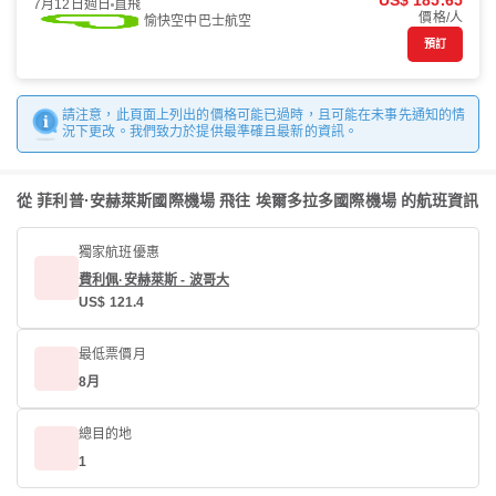
US$ 185.65
7月12日週日
直飛
價格/人
愉快空中巴士航空
預訂
請注意，此頁面上列出的價格可能已過時，且可能在未事先通知的情
況下更改。我們致力於提供最準確且最新的資訊。
從 菲利普·安赫萊斯國際機場 飛往 埃爾多拉多國際機場 的航班資訊
獨家航班優惠
費利佩·安赫萊斯 - 波哥大
US$ 121.4
最低票價月
8月
總目的地
1