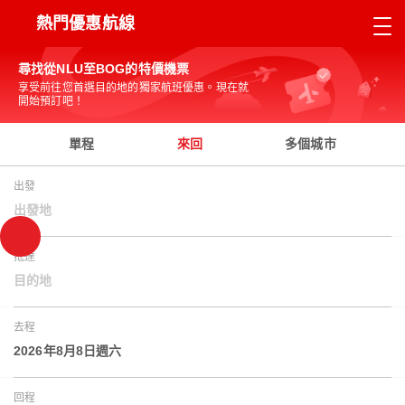
熱門優惠航線
尋找從NLU至BOG的特價機票
享受前往您首選目的地的獨家航班優惠。現在就
開始預訂吧！
單程
來回
多個城市
出發
出發地
抵達
目的地
去程
2026年8月8日週六
回程