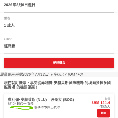
2026年8月9日週日
乘客
1 成人
Class
經濟艙
搜尋機票
最後更新時間
2026年7月12日 下午08:47 [GMT+0]
現在就訂機票，享受從菲利普·安赫萊斯國際機場 到埃爾多拉多國
際機場 的機票優惠！
費利佩·安赫萊斯 (NLU)
波哥大 (BOG)
起價
US$ 121.4
8月24日週一
直飛
價格/人
愉快空中巴士航空
預訂