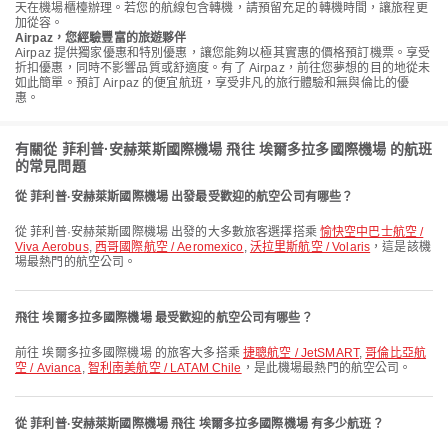
天在機場櫃檯辦理。若您的航線包含轉機，請預留充足的轉機時間，讓旅程更
加從容。
Airpaz，您經驗豐富的旅遊夥伴
Airpaz 提供獨家優惠和特別優惠，讓您能夠以極其實惠的價格預訂機票。享受
折扣優惠，同時不影響品質或舒適度。有了 Airpaz，前往您夢想的目的地從未
如此簡單。預訂 Airpaz 的便宜航班，享受非凡的旅行體驗和無與倫比的優
惠。
有關從 菲利普·安赫萊斯國際機場 飛往 埃爾多拉多國際機場 的航班
的常見問題
從 菲利普·安赫萊斯國際機場 出發最受歡迎的航空公司有哪些？
從 菲利普·安赫萊斯國際機場 出發的大多數旅客選擇搭乘
愉快空中巴士航空 /
Viva Aerobus
,
西哥國際航空 / Aeromexico
,
沃拉里斯航空 / Volaris
，這是該機
場最熱門的航空公司。
飛往 埃爾多拉多國際機場 最受歡迎的航空公司有哪些？
前往 埃爾多拉多國際機場 的旅客大多搭乘
捷聰航空 / JetSMART
,
哥倫比亞航
空 / Avianca
,
智利南美航空 / LATAM Chile
，是此機場最熱門的航空公司。
從 菲利普·安赫萊斯國際機場 飛往 埃爾多拉多國際機場 有多少航班？