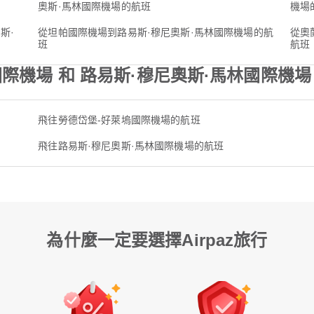
奧斯·馬林國際機場的航班
機場
斯·
從坦帕國際機場到路易斯·穆尼奧斯·馬林國際機場的航
從奧
班
航班
際機場 和 路易斯·穆尼奧斯·馬林國際機場
飛往勞德岱堡-好萊塢國際機場的航班
飛往路易斯·穆尼奧斯·馬林國際機場的航班
為什麼一定要選擇Airpaz旅行