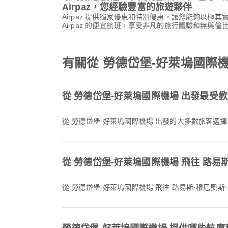
Airpaz，您經驗豐富的旅遊夥伴
Airpaz 提供獨家優惠和特別優惠，讓您能夠以極
Airpaz 的便宜航班，享受非凡的旅行體驗和無與倫
有關從 勞德岱堡-好萊塢國際機
從 勞德岱堡-好萊塢國際機場 出發最受
從 勞德岱堡-好萊塢國際機場 出發的大多數旅客選
從 勞德岱堡-好萊塢國際機場 飛往 路易
從 勞德岱堡-好萊塢國際機場 飛往 路易斯·穆尼奧斯