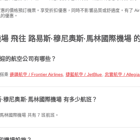
其實惠的價格預訂機票。享受折扣優惠，同時不影響品質或舒適度。有了 Ai
比的優惠。
場 飛往 路易斯·穆尼奧斯·馬林國際機場
歡迎的航空公司有哪些？
擇搭乘
邊疆航空 / Frontier Airlines
,
捷藍航空 / JetBlue
,
忠實航空 / Allegian
斯·穆尼奧斯·馬林國際機場 有多少航班？
·馬林國際機場 共有 7 班航班。