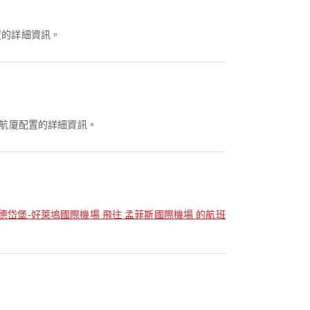
置的詳細資訊。
航廈配置的詳細資訊。
勞德岱堡-好萊塢國際機場 飛往 孟菲斯國際機場 的航班