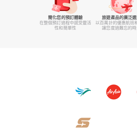
簡化您的預訂體驗
旅遊產品的廣泛選
在整個預訂過程中感受靈活
以百萬計的優惠航班
性和簡單性
讓您度過難忘的時