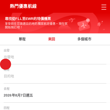
熱門優惠航線
尋找從FLL至EWR的特價機票
享受前往您首選目的地的獨家航班優惠。現在就
開始預訂吧！
單程
來回
多個城市
出發
出發地
抵達
目的地
去程
2026年8月7日週五
回程