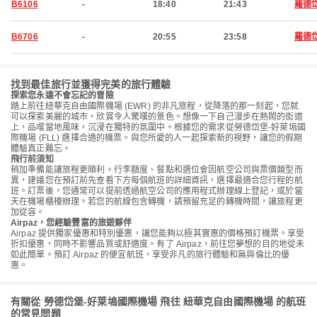
B6106
-
18:40
21:43
羅德
B6706
-
20:55
23:58
羅德
找到最佳旅行並獲得完美的旅行體驗
探索您永遠不會忘記的冒險
踏上前往紐華克自由國際機場 (EWR) 的非凡旅程，從降落的那一刻起，您就
可以探索美麗的城市，欣賞令人驚嘆的景色。想像一下自己漫步在熱鬧的街道
上，品嚐當地風味，沉浸在獨特的氛圍中。根據您的需求從勞德岱堡-好萊塢國
際機場 (FLL) 選擇合適的機票。與您所愛的人一起探索新的視野，讓您的假期
體驗真正難忘。
飛行前須知
稍加準備能讓旅程更順利。行李額度、餐點和選位會因航空公司與票價類型而
異，建議您在預訂前先查看下方每個航班的詳細資訊，選擇最適合您行程的航
班。訂票後，您通常可以提前透過航空公司的應用程式辦理線上登記，或於當
天在機場櫃檯辦理。若您的航線包含轉機，請預留充足的轉機時間，讓旅程更
加從容。
Airpaz，您經驗豐富的旅遊夥伴
Airpaz 提供獨家優惠和特別優惠，讓您能夠以極其實惠的價格預訂機票。享受
折扣優惠，同時不影響品質或舒適度。有了 Airpaz，前往您夢想的目的地從未
如此簡單。預訂 Airpaz 的便宜航班，享受非凡的旅行體驗和無與倫比的優
惠。
有關從 勞德岱堡-好萊塢國際機場 飛往 紐華克自由國際機場 的航班
的常見問題