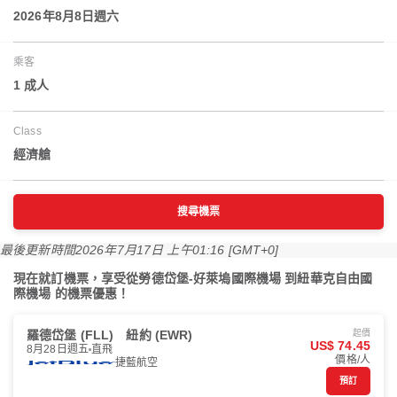
2026年8月8日週六
乘客
1 成人
Class
經濟艙
搜尋機票
最後更新時間
2026年7月17日 上午01:16 [GMT+0]
現在就訂機票，享受從勞德岱堡-好萊塢國際機場 到紐華克自由國
際機場 的機票優惠！
羅德岱堡 (FLL)
紐約 (EWR)
起價
US$ 74.45
8月28日週五
直飛
價格/人
捷藍航空
預訂