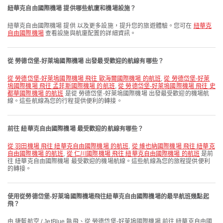
紐華克自由國際機場 提供哪些航廈和機場設施？
紐華克自由國際機場 提供 以及更多設施，提升您的旅遊體驗。您可在
紐華克
自由國際機場
查看設施與航廈配置的詳細資訊。
從 勞德岱堡-好萊塢國際機場 出發最受歡迎的航線有哪些？
從 勞德岱堡-好萊塢國際機場 飛往 歐海爾國際機場 的航班
,
從 勞德岱堡-好萊
塢國際機場 飛往 孟菲斯國際機場 的航班
,
從 勞德岱堡-好萊塢國際機場 飛往 史
都華國際機場 的航班
是從 勞德岱堡-好萊塢國際機場 出發最受歡迎的機場航
線。這些航線為您的行程提供便利的轉接。
前往 紐華克自由國際機場 最受歡迎的航線有哪些？
從 羽田機場 飛往 紐華克自由國際機場 的航班
,
從 維也納國際機場 飛往 紐華克
自由國際機場 的航班
,
從 仁川國際機場 飛往 紐華克自由國際機場 的航班
是前
往 紐華克自由國際機場 最受歡迎的機場航線。這些航線為您的旅程提供便利
的轉接。
使用從勞德岱堡-好萊塢國際機場飛往紐華克自由國際機場的最早航班幾點起
飛？
由 捷藍航空 / JetBlue 執飛、從 勞德岱堡-好萊塢國際機場 前往 紐華克自由國