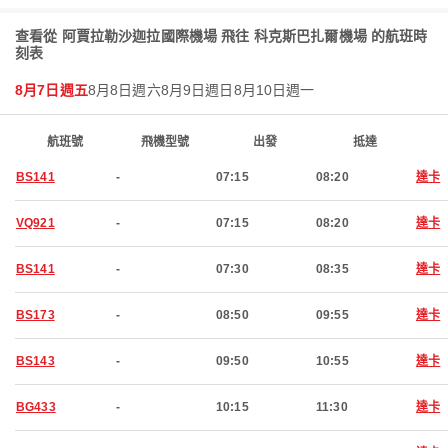
查看從 阿賈拉勒沙迦拉國際機場 飛往 科克斯巴扎爾機場 的航班時
刻表
8月7日週五
8月8日週六
8月9日週日
8月10日週一
航班號
飛機型號
出發
抵達
BS141
-
07:15
08:20
達卡
VQ921
-
07:15
08:20
達卡
BS141
-
07:30
08:35
達卡
BS173
-
08:50
09:55
達卡
BS143
-
09:50
10:55
達卡
BG433
-
10:15
11:30
達卡