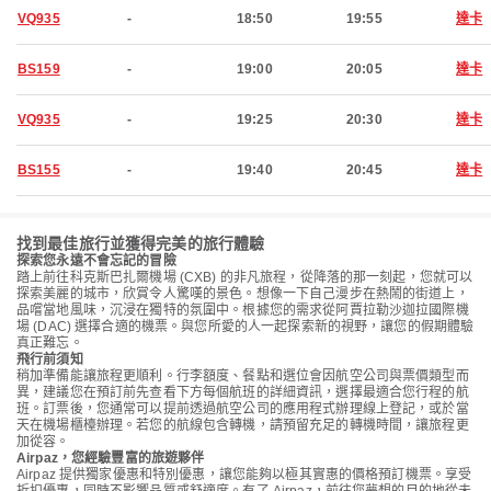
VQ935
-
18:50
19:55
達卡
BS159
-
19:00
20:05
達卡
VQ935
-
19:25
20:30
達卡
BS155
-
19:40
20:45
達卡
找到最佳旅行並獲得完美的旅行體驗
探索您永遠不會忘記的冒險
踏上前往科克斯巴扎爾機場 (CXB) 的非凡旅程，從降落的那一刻起，您就可以
探索美麗的城市，欣賞令人驚嘆的景色。想像一下自己漫步在熱鬧的街道上，
品嚐當地風味，沉浸在獨特的氛圍中。根據您的需求從阿賈拉勒沙迦拉國際機
場 (DAC) 選擇合適的機票。與您所愛的人一起探索新的視野，讓您的假期體驗
真正難忘。
飛行前須知
稍加準備能讓旅程更順利。行李額度、餐點和選位會因航空公司與票價類型而
異，建議您在預訂前先查看下方每個航班的詳細資訊，選擇最適合您行程的航
班。訂票後，您通常可以提前透過航空公司的應用程式辦理線上登記，或於當
天在機場櫃檯辦理。若您的航線包含轉機，請預留充足的轉機時間，讓旅程更
加從容。
Airpaz，您經驗豐富的旅遊夥伴
Airpaz 提供獨家優惠和特別優惠，讓您能夠以極其實惠的價格預訂機票。享受