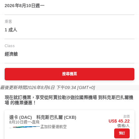
2026年8月10日週一
乘客
1 成人
Class
經濟艙
搜尋機票
最後更新時間
2026年8月6日 下午09:34 [GMT+0]
現在就訂機票，享受從阿賈拉勒沙迦拉國際機場 到科克斯巴扎爾機
場 的機票優惠！
達卡 (DAC)
科克斯巴扎爾 (CXB)
起價
US$ 45.22
8月10日週一
直飛
價格/人
孟加拉優速航空
預訂