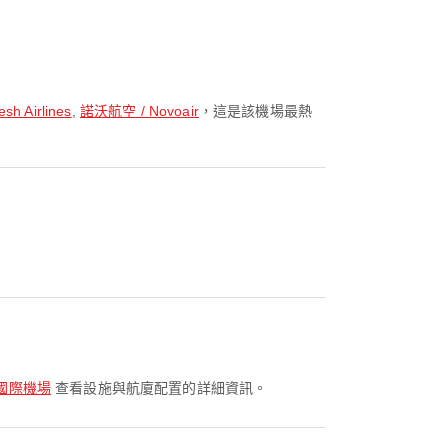
h Airlines
,
諾沃航空 / Novoair
，這是該機場最熱
國際機場
查看設施與航廈配置的詳細資訊。