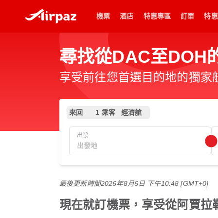
機票
酒店
特惠專區
訂單
特惠
尋找從DAC至DOH
享受前往您首選目的地的獨家
來回
1 乘客
經濟艙
出發
最後更新時間
2026年8月6日 下午10:48 [GMT+0]
現在就訂機票，享受從阿賈拉勒