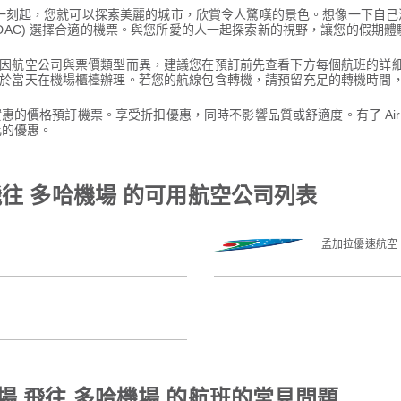
的那一刻起，您就可以探索美麗的城市，欣賞令人驚嘆的景色。想像一下自
DAC) 選擇合適的機票。與您所愛的人一起探索新的視野，讓您的假期體
因航空公司與票價類型而異，建議您在預訂前先查看下方每個航班的詳
於當天在機場櫃檯辦理。若您的航線包含轉機，請預留充足的轉機時間
其實惠的價格預訂機票。享受折扣優惠，同時不影響品質或舒適度。有了 Ai
比的優惠。
飛往 多哈機場 的可用航空公司列表
孟加拉優速航空
場 飛往 多哈機場 的航班的常見問題