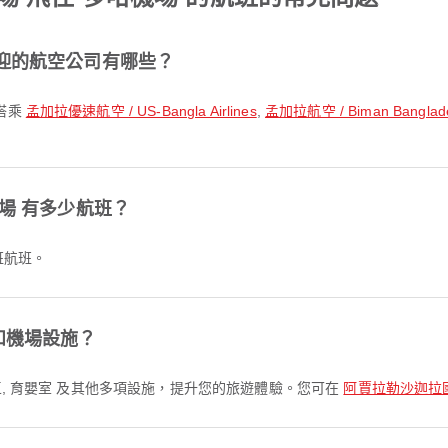
歡迎的航空公司有哪些？
搭乘
孟加拉優速航空 / US-Bangla Airlines
,
孟加拉航空 / Biman Banglades
場 有多少航班？
 班航班。
和機場設施？
候區, 育嬰室 及其他多項設施，提升您的旅遊體驗。您可在
阿賈拉勒沙迦拉