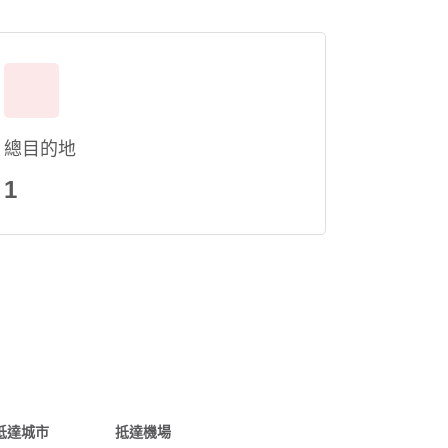
總目的地
1
抵達城市
抵達機場