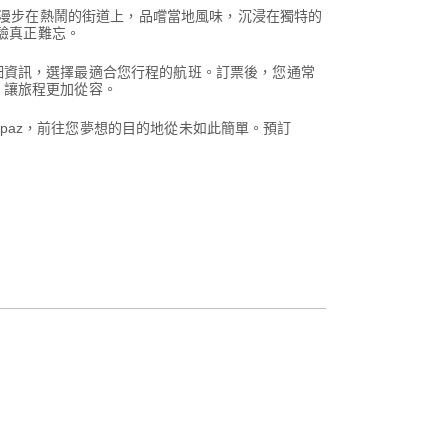
己漫步在熱鬧的街道上，品嚐當地風味，沉浸在獨特的
驗真正難忘。
細資訊，選擇最適合您行程的航班。訂票後，您通常
，讓旅程更加從容。
rpaz，前往您夢想的目的地從未如此簡單。預訂