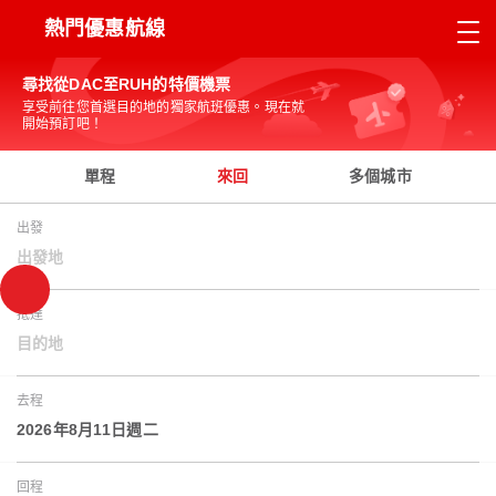
熱門優惠航線
尋找從DAC至RUH的特價機票
享受前往您首選目的地的獨家航班優惠。現在就
開始預訂吧！
單程
來回
多個城市
出發
出發地
抵達
目的地
去程
2026年8月11日週二
回程