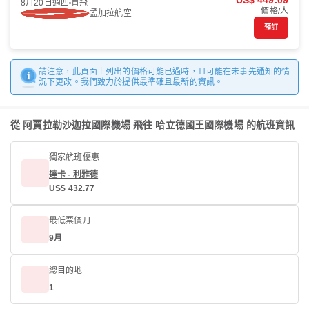
US$ 449.09
8月20日週四
直飛
價格/人
孟加拉航空
預訂
請注意，此頁面上列出的價格可能已過時，且可能在未事先通知的情
況下更改。我們致力於提供最準確且最新的資訊。
從 阿賈拉勒沙迦拉國際機場 飛往 哈立德國王國際機場 的航班資訊
獨家航班優惠
達卡 - 利雅德
US$ 432.77
最低票價月
9月
總目的地
1