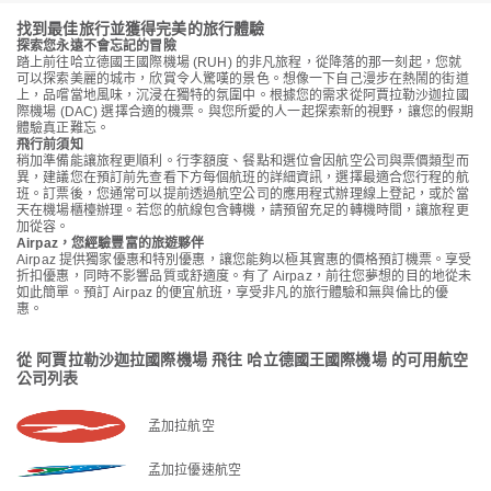
找到最佳旅行並獲得完美的旅行體驗
探索您永遠不會忘記的冒險
踏上前往哈立德國王國際機場 (RUH) 的非凡旅程，從降落的那一刻起，您就
可以探索美麗的城市，欣賞令人驚嘆的景色。想像一下自己漫步在熱鬧的街道
上，品嚐當地風味，沉浸在獨特的氛圍中。根據您的需求從阿賈拉勒沙迦拉國
際機場 (DAC) 選擇合適的機票。與您所愛的人一起探索新的視野，讓您的假期
體驗真正難忘。
飛行前須知
稍加準備能讓旅程更順利。行李額度、餐點和選位會因航空公司與票價類型而
異，建議您在預訂前先查看下方每個航班的詳細資訊，選擇最適合您行程的航
班。訂票後，您通常可以提前透過航空公司的應用程式辦理線上登記，或於當
天在機場櫃檯辦理。若您的航線包含轉機，請預留充足的轉機時間，讓旅程更
加從容。
Airpaz，您經驗豐富的旅遊夥伴
Airpaz 提供獨家優惠和特別優惠，讓您能夠以極其實惠的價格預訂機票。享受
折扣優惠，同時不影響品質或舒適度。有了 Airpaz，前往您夢想的目的地從未
如此簡單。預訂 Airpaz 的便宜航班，享受非凡的旅行體驗和無與倫比的優
惠。
從 阿賈拉勒沙迦拉國際機場 飛往 哈立德國王國際機場 的可用航空
公司列表
孟加拉航空
孟加拉優速航空