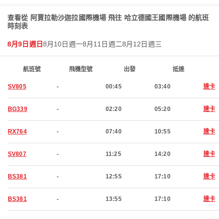
查看從 阿賈拉勒沙迦拉國際機場 飛往 哈立德國王國際機場 的航班
時刻表
8月9日週日
8月10日週一
8月11日週二
8月12日週三
航班號
飛機型號
出發
抵達
SV805
-
00:45
03:40
達卡
BG339
-
02:20
05:20
達卡
RX764
-
07:40
10:55
達卡
SV807
-
11:25
14:20
達卡
BS381
-
12:55
17:10
達卡
BS381
-
13:55
17:10
達卡