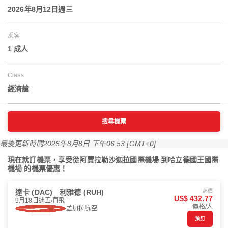
2026年8月12日週三
乘客
1 成人
Class
經濟艙
搜尋機票
最後更新時間
2026年8月8日 下午06:53 [GMT+0]
現在就訂機票，享受從阿賈拉勒沙迦拉國際機場 到哈立德國王國際
機場 的機票優惠！
達卡 (DAC)
利雅德 (RUH)
起價
US$ 432.77
9月18日週五
直飛
價格/人
孟加拉航空
預訂