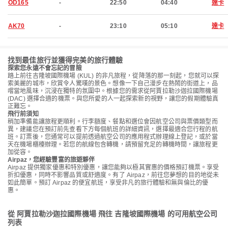
OD165
-
22:50
04:40
達卡
AK70
-
23:10
05:10
達卡
找到最佳旅行並獲得完美的旅行體驗
探索您永遠不會忘記的冒險
踏上前往吉隆坡國際機場 (KUL) 的非凡旅程，從降落的那一刻起，您就可以探
索美麗的城市，欣賞令人驚嘆的景色。想像一下自己漫步在熱鬧的街道上，品
嚐當地風味，沉浸在獨特的氛圍中。根據您的需求從阿賈拉勒沙迦拉國際機場
(DAC) 選擇合適的機票。與您所愛的人一起探索新的視野，讓您的假期體驗真
正難忘。
飛行前須知
稍加準備能讓旅程更順利。行李額度、餐點和選位會因航空公司與票價類型而
異，建議您在預訂前先查看下方每個航班的詳細資訊，選擇最適合您行程的航
班。訂票後，您通常可以提前透過航空公司的應用程式辦理線上登記，或於當
天在機場櫃檯辦理。若您的航線包含轉機，請預留充足的轉機時間，讓旅程更
加從容。
Airpaz，您經驗豐富的旅遊夥伴
Airpaz 提供獨家優惠和特別優惠，讓您能夠以極其實惠的價格預訂機票。享受
折扣優惠，同時不影響品質或舒適度。有了 Airpaz，前往您夢想的目的地從未
如此簡單。預訂 Airpaz 的便宜航班，享受非凡的旅行體驗和無與倫比的優
惠。
從 阿賈拉勒沙迦拉國際機場 飛往 吉隆坡國際機場 的可用航空公司
列表