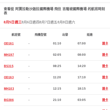
查看從 阿賈拉勒沙迦拉國際機場 飛往 吉隆坡國際機場 的航班時刻
表
8月5日週三
8月6日週四
8月7日週五
8月8日週六
航班號
飛機型號
出發
抵達
OD161
-
01:10
07:00
達卡
MH197
-
02:05
08:00
達卡
BS315
-
08:25
14:20
達卡
OD163
-
11:20
17:10
達卡
MH103
-
12:15
18:15
達卡
BG386
-
21:10
03:05
達卡