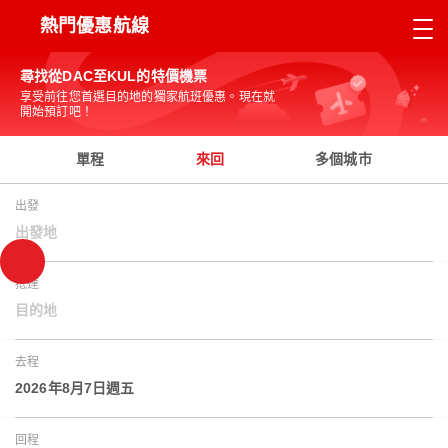
熱門優惠航線
尋找從DAC至KUL的特價機票
享受前往您首選目的地的獨家航班優惠。現在就
開始預訂吧！
單程
來回
多個城市
出發
出發地
抵達
目的地
去程
2026年8月7日週五
回程