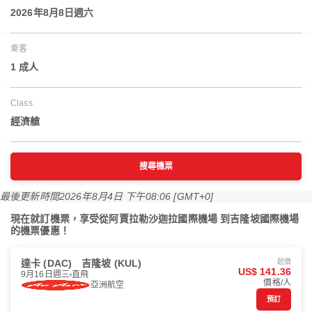
2026年8月8日週六
乘客
1 成人
Class
經濟艙
搜尋機票
最後更新時間
2026年8月4日 下午08:06 [GMT+0]
現在就訂機票，享受從阿賈拉勒沙迦拉國際機場 到吉隆坡國際機場
的機票優惠！
達卡 (DAC)
吉隆坡 (KUL)
起價
US$ 141.36
9月16日週三
直飛
價格/人
亞洲航空
預訂