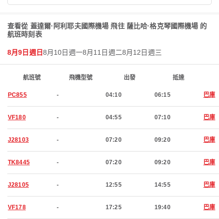
查看從 蓋達爾·阿利耶夫國際機場 飛往 薩比哈·格克琴國際機場 的
航班時刻表
8月9日週日
8月10日週一
8月11日週二
8月12日週三
航班號
飛機型號
出發
抵達
PC855
-
04:10
06:15
巴庫
VF180
-
04:55
07:10
巴庫
J28103
-
07:20
09:20
巴庫
TK8445
-
07:20
09:20
巴庫
J28105
-
12:55
14:55
巴庫
VF178
-
17:25
19:40
巴庫