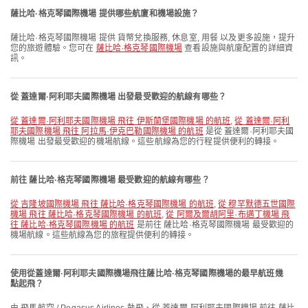
薩比哈·格克琴國際機場 提供哪些航廈和機場設施？
薩比哈·格克琴國際機場 提供 貨幣兌換服務, 休息室, 用餐 以及更多設施，提升
您的旅遊體驗。您可在
薩比哈·格克琴國際機場
查看設施與航廈配置的詳細資
訊。
從 蓋達爾·阿利耶夫國際機場 出發最受歡迎的航線有哪些？
從 蓋達爾·阿利耶夫國際機場 飛往 伊斯蘭堡國際機場 的航班
,
從 蓋達爾·阿利
耶夫國際機場 飛往 阿拉馬·伊克巴勒國際機場 的航班
是從 蓋達爾·阿利耶夫國
際機場 出發最受歡迎的機場航線。這些航線為您的行程提供便利的轉接。
前往 薩比哈·格克琴國際機場 最受歡迎的航線有哪些？
從 吉隆坡國際機場 飛往 薩比哈·格克琴國際機場 的航班
,
從 穆罕默德五世國際
機場 飛往 薩比哈·格克琴國際機場 的航班
,
從 阿爾及爾胡阿里·布邁丁機場 飛
往 薩比哈·格克琴國際機場 的航班
是前往 薩比哈·格克琴國際機場 最受歡迎的
機場航線。這些航線為您的旅程提供便利的轉接。
使用從蓋達爾·阿利耶夫國際機場飛往薩比哈·格克琴國際機場的最早航班幾
點起飛？