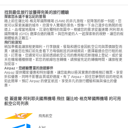
找到最佳旅行並獲得完美的旅行體驗
探索您永遠不會忘記的冒險
踏上前往薩比哈·格克琴國際機場 (SAW) 的非凡旅程，從降落的那一刻起，您
就可以探索美麗的城市，欣賞令人驚嘆的景色。想像一下自己漫步在熱鬧的街
道上，品嚐當地風味，沉浸在獨特的氛圍中。根據您的需求從蓋達爾·阿利耶夫
國際機場 (GYD) 選擇合適的機票。與您所愛的人一起探索新的視野，讓您的假
期體驗真正難忘。
飛行前須知
稍加準備能讓旅程更順利。行李額度、餐點和選位會因航空公司與票價類型而
異，建議您在預訂前先查看下方每個航班的詳細資訊，選擇最適合您行程的航
班。訂票後，您通常可以提前透過航空公司的應用程式辦理線上登記，或於當
天在機場櫃檯辦理。若您的航線包含轉機，請預留充足的轉機時間，讓旅程更
加從容。
Airpaz，您經驗豐富的旅遊夥伴
Airpaz 提供獨家優惠和特別優惠，讓您能夠以極其實惠的價格預訂機票。享受
折扣優惠，同時不影響品質或舒適度。有了 Airpaz，前往您夢想的目的地從未
如此簡單。預訂 Airpaz 的便宜航班，享受非凡的旅行體驗和無與倫比的優
惠。
從 蓋達爾·阿利耶夫國際機場 飛往 薩比哈·格克琴國際機場 的可用
航空公司列表
飛馬航空
AJet