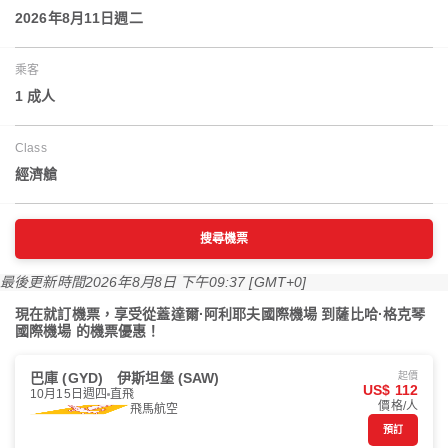
2026年8月11日週二
乘客
1 成人
Class
經濟艙
搜尋機票
最後更新時間
2026年8月8日 下午09:37 [GMT+0]
現在就訂機票，享受從蓋達爾·阿利耶夫國際機場 到薩比哈·格克琴
國際機場 的機票優惠！
巴庫 (GYD)
伊斯坦堡 (SAW)
起價
US$ 112
10月15日週四
直飛
價格/人
飛馬航空
預訂