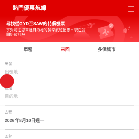
熱門優惠航線
尋找從GYD至SAW的特價機票
享受前往您首選目的地的獨家航班優惠。現在就
開始預訂吧！
單程
來回
多個城市
出發
出發地
抵達
目的地
去程
2026年8月10日週一
回程