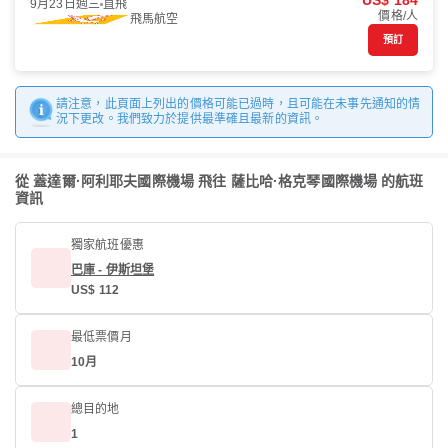
US$ 184
9月23日週三
直飛
價格/人
飛馬航空
預訂
請注意，此頁面上列出的價格可能已過時，且可能在未事先通知的情
況下更改。我們致力於提供最準確且最新的資訊。
從 蓋達爾·阿利耶夫國際機場 飛往 薩比哈·格克琴國際機場 的航班
資訊
獨家航班優惠
巴庫 - 伊斯坦堡
US$ 112
最低票價月
10月
總目的地
1