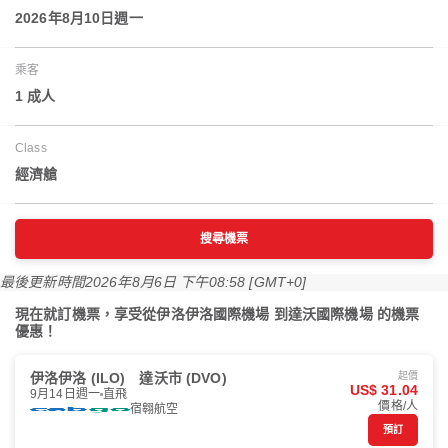
2026年8月10日週一
乘客
1 成人
Class
經濟艙
搜尋機票
最後更新時間
2026年8月6日 下午08:58 [GMT+0]
現在就訂機票，享受從伊洛伊洛國際機場 到達沃國際機場 的機票
優惠！
伊洛伊洛 (ILO)
達沃市 (DVO)
起價
US$ 31.04
9月14日週一
直飛
價格/人
宿翱航空
預訂