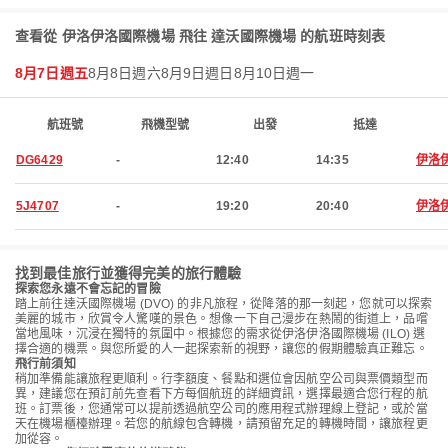
查看從 伊洛伊洛國際機場 飛往 達沃國際機場 的航班時刻表
8月7日週五
8月8日週六
8月9日週日
8月10日週一
航班號
飛機型號
出發
抵達
DG6429
-
12:40
14:35
伊洛
5J4707
-
19:20
20:40
伊洛
找到最佳旅行並獲得完美的旅行體驗
探索您永遠不會忘記的冒險
踏上前往達沃國際機場 (DVO) 的非凡旅程，從降落的那一刻起，您就可以探索
美麗的城市，欣賞令人驚嘆的景色。想像一下自己漫步在熱鬧的街道上，品嚐
當地風味，沉浸在獨特的氛圍中。根據您的需求從伊洛伊洛國際機場 (ILO) 選
擇合適的機票。與您所愛的人一起探索新的視野，讓您的假期體驗真正難忘。
飛行前須知
稍加準備能讓旅程更順利。行李額度、餐點和選位會因航空公司與票價類型而
異，建議您在預訂前先查看下方每個航班的詳細資訊，選擇最適合您行程的航
班。訂票後，您通常可以提前透過航空公司的應用程式辦理線上登記，或於當
天在機場櫃檯辦理。若您的航線包含轉機，請預留充足的轉機時間，讓旅程更
加從容。