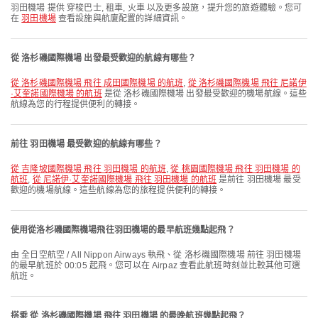
羽田機場 提供 穿梭巴士, 租車, 火車 以及更多設施，提升您的旅遊體驗。您可
在
羽田機場
查看設施與航廈配置的詳細資訊。
從 洛杉磯國際機場 出發最受歡迎的航線有哪些？
從 洛杉磯國際機場 飛往 成田國際機場 的航班
,
從 洛杉磯國際機場 飛往 尼諾伊
·艾奎諾國際機場 的航班
是從 洛杉磯國際機場 出發最受歡迎的機場航線。這些
航線為您的行程提供便利的轉接。
前往 羽田機場 最受歡迎的航線有哪些？
從 吉隆坡國際機場 飛往 羽田機場 的航班
,
從 桃園國際機場 飛往 羽田機場 的
航班
,
從 尼諾伊·艾奎諾國際機場 飛往 羽田機場 的航班
是前往 羽田機場 最受
歡迎的機場航線。這些航線為您的旅程提供便利的轉接。
使用從洛杉磯國際機場飛往羽田機場的最早航班幾點起飛？
由 全日空航空 / All Nippon Airways 執飛、從 洛杉磯國際機場 前往 羽田機場
的最早航班於 00:05 起飛。您可以在 Airpaz 查看此航班時刻並比較其他可選
航班。
搭乘 從 洛杉磯國際機場 飛往 羽田機場 的最晚航班幾點起飛？