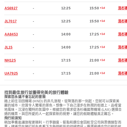
AS6927
-
12:25
15:50
+1d
洛杉
JL7017
-
12:25
15:50
+1d
洛杉
AA8453
-
14:00
17:25
+1d
洛杉
JL15
-
14:00
17:25
+1d
洛杉
NH125
-
17:15
21:00
+1d
洛杉
UA7925
-
17:15
21:00
+1d
洛杉
找到最佳旅行並獲得完美的旅行體驗
探索您永遠不會忘記的冒險
踏上前往羽田機場 (HND) 的非凡旅程，從降落的那一刻起，您就可以探索美
麗的城市，欣賞令人驚嘆的景色。想像一下自己漫步在熱鬧的街道上，品嚐當
地風味，沉浸在獨特的氛圍中。根據您的需求從洛杉磯國際機場 (LAX) 選擇合
適的機票。與您所愛的人一起探索新的視野，讓您的假期體驗真正難忘。
飛行前須知
稍加準備能讓旅程更順利。行李額度、餐點和選位會因航空公司與票價類型而
異，建議您在預訂前先查看下方每個航班的詳細資訊，選擇最適合您行程的航