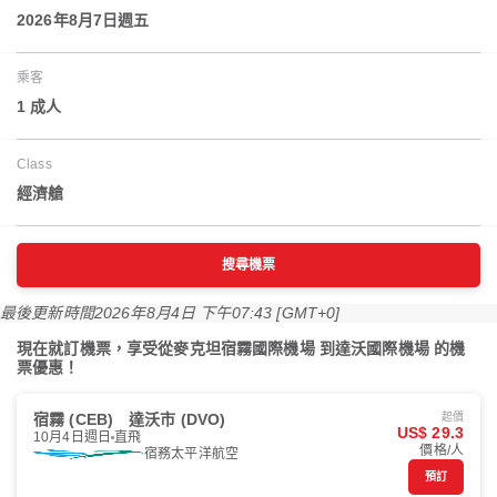
2026年8月7日週五
乘客
1 成人
Class
經濟艙
搜尋機票
最後更新時間
2026年8月4日 下午07:43 [GMT+0]
現在就訂機票，享受從麥克坦宿霧國際機場 到達沃國際機場 的機
票優惠！
宿霧 (CEB)
達沃市 (DVO)
起價
US$ 29.3
10月4日週日
直飛
價格/人
宿務太平洋航空
預訂