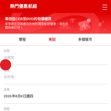
熱門優惠航線
尋找從CEB至DVO的特價機票
享受前往您首選目的地的獨家航班優惠。現在就
開始預訂吧！
單程
來回
多個城市
出發
出發地
抵達
目的地
去程
2026年8月6日週四
回程