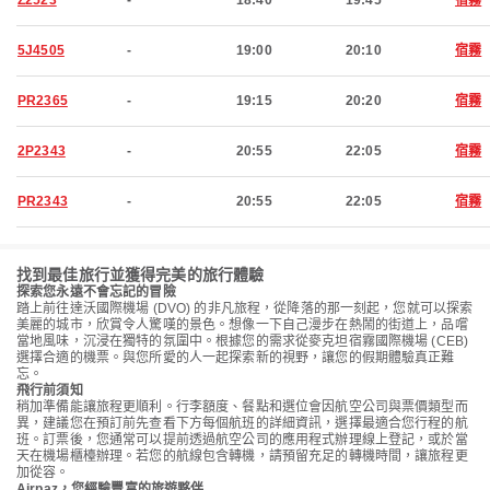
Z2523
-
18:40
19:45
宿霧
5J4505
-
19:00
20:10
宿霧
PR2365
-
19:15
20:20
宿霧
2P2343
-
20:55
22:05
宿霧
PR2343
-
20:55
22:05
宿霧
找到最佳旅行並獲得完美的旅行體驗
探索您永遠不會忘記的冒險
踏上前往達沃國際機場 (DVO) 的非凡旅程，從降落的那一刻起，您就可以探索
美麗的城市，欣賞令人驚嘆的景色。想像一下自己漫步在熱鬧的街道上，品嚐
當地風味，沉浸在獨特的氛圍中。根據您的需求從麥克坦宿霧國際機場 (CEB)
選擇合適的機票。與您所愛的人一起探索新的視野，讓您的假期體驗真正難
忘。
飛行前須知
稍加準備能讓旅程更順利。行李額度、餐點和選位會因航空公司與票價類型而
異，建議您在預訂前先查看下方每個航班的詳細資訊，選擇最適合您行程的航
班。訂票後，您通常可以提前透過航空公司的應用程式辦理線上登記，或於當
天在機場櫃檯辦理。若您的航線包含轉機，請預留充足的轉機時間，讓旅程更
加從容。
Airpaz，您經驗豐富的旅遊夥伴