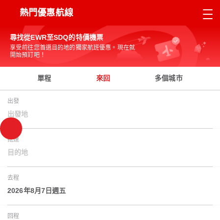
熱門優惠航線
尋找從EWR至SDQ的特價機票
享受前往您首選目的地的獨家航班優惠。現在就
開始預訂吧！
單程
來回
多個城市
出發
出發地
抵達
目的地
去程
2026年8月7日週五
回程