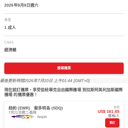
2026年8月8日週六
乘客
1 成人
Class
經濟艙
搜尋機票
最後更新時間
2026年7月10日 上午01:44 [GMT+0]
現在就訂機票，享受從紐華克自由國際機場 到拉斯阿美利加斯國際
機場 的機票優惠！
紐約 (EWR)
聖多明各 (SDQ)
起價
US$ 161.65
7月21日週二
直飛
價格/人
Arajet
預訂