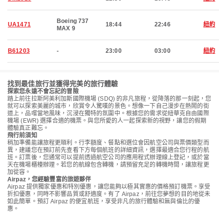
Boeing 737
UA1471
18:44
22:46
紐約
MAX 9
B61203
-
23:00
03:00
紐約
找到最佳旅行並獲得完美的旅行體驗
探索您永遠不會忘記的冒險
踏上前往拉斯阿美利加斯國際機場 (SDQ) 的非凡旅程，從降落的那一刻起，您
就可以探索美麗的城市，欣賞令人驚嘆的景色。想像一下自己漫步在熱鬧的街
道上，品嚐當地風味，沉浸在獨特的氛圍中。根據您的需求從紐華克自由國際
機場 (EWR) 選擇合適的機票。與您所愛的人一起探索新的視野，讓您的假期
體驗真正難忘。
飛行前須知
稍加準備能讓旅程更順利。行李額度、餐點和選位會因航空公司與票價類型而
異，建議您在預訂前先查看下方每個航班的詳細資訊，選擇最適合您行程的航
班。訂票後，您通常可以提前透過航空公司的應用程式辦理線上登記，或於當
天在機場櫃檯辦理。若您的航線包含轉機，請預留充足的轉機時間，讓旅程更
加從容。
Airpaz，您經驗豐富的旅遊夥伴
Airpaz 提供獨家優惠和特別優惠，讓您能夠以極其實惠的價格預訂機票。享受
折扣優惠，同時不影響品質或舒適度。有了 Airpaz，前往您夢想的目的地從未
如此簡單。預訂 Airpaz 的便宜航班，享受非凡的旅行體驗和無與倫比的優
惠。