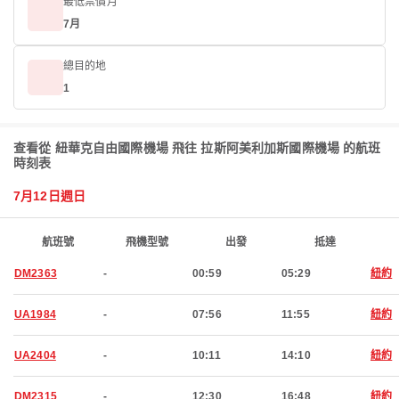
最低票價月
7月
總目的地
1
查看從 紐華克自由國際機場 飛往 拉斯阿美利加斯國際機場 的航班
時刻表
7月12日週日
航班號
飛機型號
出發
抵達
DM2363
-
00:59
05:29
紐約
UA1984
-
07:56
11:55
紐約
UA2404
-
10:11
14:10
紐約
DM2315
-
12:30
16:48
紐約