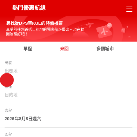
熱門優惠航線
尋找從DPS至KUL的特價機票
享受前往您首選目的地的獨家航班優惠。現在就
開始預訂吧！
單程
來回
多個城市
出發
出發地
抵達
目的地
去程
2026年8月8日週六
回程