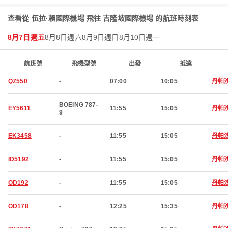
查看從 伍拉·賴國際機場 飛往 吉隆坡國際機場 的航班時刻表
8月7日週五
8月8日週六
8月9日週日
8月10日週一
航班號
飛機型號
出發
抵達
QZ550
-
07:00
10:05
丹帕
BOEING 787-
EY5611
11:55
15:05
丹帕
9
EK3458
-
11:55
15:05
丹帕
ID5192
-
11:55
15:05
丹帕
OD192
-
11:55
15:05
丹帕
OD178
-
12:25
15:35
丹帕