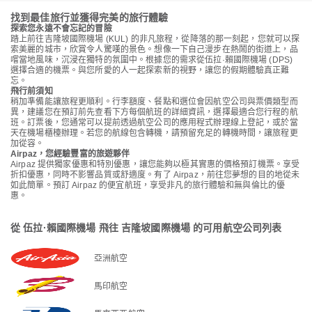
找到最佳旅行並獲得完美的旅行體驗
探索您永遠不會忘記的冒險
踏上前往吉隆坡國際機場 (KUL) 的非凡旅程，從降落的那一刻起，您就可以探
索美麗的城市，欣賞令人驚嘆的景色。想像一下自己漫步在熱鬧的街道上，品
嚐當地風味，沉浸在獨特的氛圍中。根據您的需求從伍拉·賴國際機場 (DPS)
選擇合適的機票。與您所愛的人一起探索新的視野，讓您的假期體驗真正難
忘。
飛行前須知
稍加準備能讓旅程更順利。行李額度、餐點和選位會因航空公司與票價類型而
異，建議您在預訂前先查看下方每個航班的詳細資訊，選擇最適合您行程的航
班。訂票後，您通常可以提前透過航空公司的應用程式辦理線上登記，或於當
天在機場櫃檯辦理。若您的航線包含轉機，請預留充足的轉機時間，讓旅程更
加從容。
Airpaz，您經驗豐富的旅遊夥伴
Airpaz 提供獨家優惠和特別優惠，讓您能夠以極其實惠的價格預訂機票。享受
折扣優惠，同時不影響品質或舒適度。有了 Airpaz，前往您夢想的目的地從未
如此簡單。預訂 Airpaz 的便宜航班，享受非凡的旅行體驗和無與倫比的優
惠。
從 伍拉·賴國際機場 飛往 吉隆坡國際機場 的可用航空公司列表
亞洲航空
馬印航空