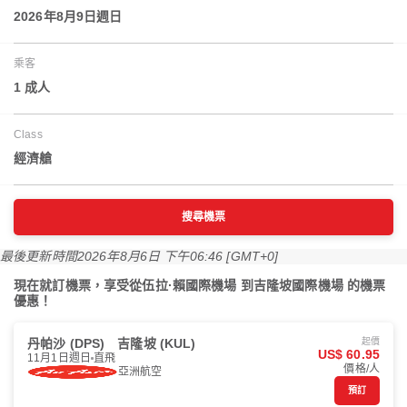
2026年8月9日週日
乘客
1 成人
Class
經濟艙
搜尋機票
最後更新時間
2026年8月6日 下午06:46 [GMT+0]
現在就訂機票，享受從伍拉·賴國際機場 到吉隆坡國際機場 的機票
優惠！
丹帕沙 (DPS)
吉隆坡 (KUL)
起價
US$ 60.95
11月1日週日
直飛
價格/人
亞洲航空
預訂