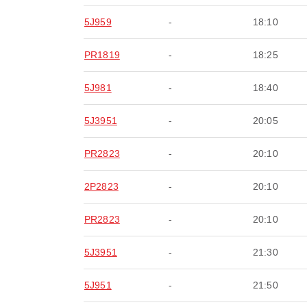
5J959
-
18:10
PR1819
-
18:25
5J981
-
18:40
5J3951
-
20:05
PR2823
-
20:10
2P2823
-
20:10
PR2823
-
20:10
5J3951
-
21:30
5J951
-
21:50