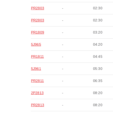
PR2803
-
02:30
PR2803
-
02:30
PR1809
-
03:20
5J965
-
04:20
PR1811
-
04:45
5J961
-
05:30
PR2811
-
06:35
2P2813
-
08:20
PR2813
-
08:20