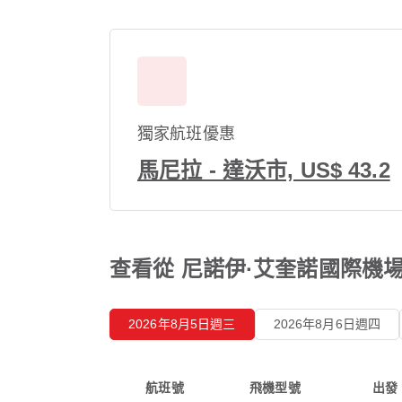
獨家航班優惠
馬尼拉 - 達沃市, US$ 43.2
查看從 尼諾伊·艾奎諾國際機場
2026年8月5日週三
2026年8月6日週四
航班號
飛機型號
出發