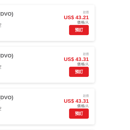
起價
DVO)
US$ 43.21
價格/人
空
預訂
起價
DVO)
US$ 43.31
價格/人
空
預訂
起價
DVO)
US$ 43.31
價格/人
空
預訂