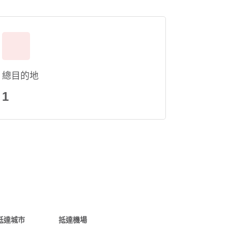
總目的地
1
抵達城市
抵達機場