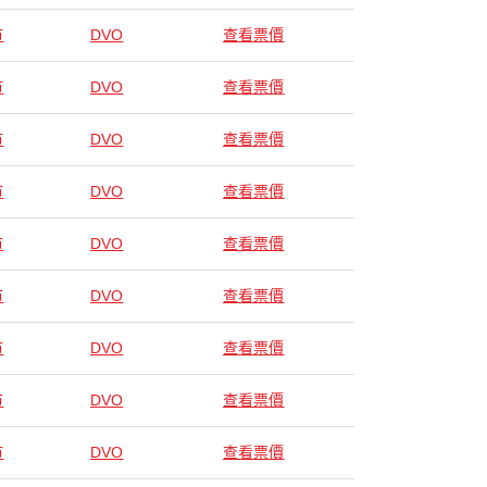
市
DVO
查看票價
市
DVO
查看票價
市
DVO
查看票價
市
DVO
查看票價
市
DVO
查看票價
市
DVO
查看票價
市
DVO
查看票價
市
DVO
查看票價
市
DVO
查看票價