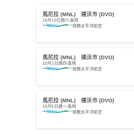
馬尼拉 (MNL)
達沃市 (DVO)
10月10日週六
直飛
宿務太平洋航空
馬尼拉 (MNL)
達沃市 (DVO)
10月1日週四
直飛
宿務太平洋航空
馬尼拉 (MNL)
達沃市 (DVO)
10月5日週一
直飛
宿務太平洋航空