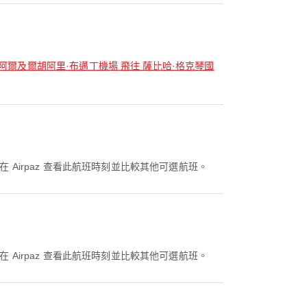
 阿爾及爾胡阿里·布邁丁機場 飛往 薩比哈·格克琴國
您可以在 Airpaz 查看此航班時刻並比較其他可選航班。
您可以在 Airpaz 查看此航班時刻並比較其他可選航班。