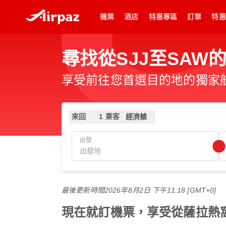
機票
酒店
特惠專區
訂單
特惠
尋找從SJJ至SAW
享受前往您首選目的地的獨家
來回
1 乘客
經濟艙
出發
最後更新時間
2026年8月2日 下午11:18 [GMT+0]
現在就訂機票，享受從薩拉熱窩