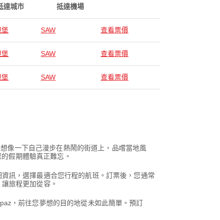
抵達城市
抵達機場
坦堡
SAW
查看票價
坦堡
SAW
查看票價
坦堡
SAW
查看票價
色。想像一下自己漫步在熱鬧的街道上，品嚐當地風
您的假期體驗真正難忘。
細資訊，選擇最適合您行程的航班。訂票後，您通常
，讓旅程更加從容。
rpaz，前往您夢想的目的地從未如此簡單。預訂