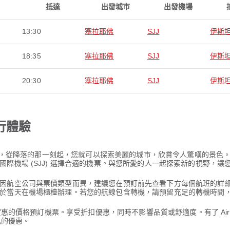
抵達
出發城市
出發機場
13:30
塞拉耶佛
SJJ
伊斯
18:35
塞拉耶佛
SJJ
伊斯
20:30
塞拉耶佛
SJJ
伊斯
行體驗
凡旅程，從降落的那一刻起，您就可以探索美麗的城市，欣賞令人驚嘆的景
際機場 (SJJ) 選擇合適的機票。與您所愛的人一起探索新的視野，讓
因航空公司與票價類型而異，建議您在預訂前先查看下方每個航班的詳
於當天在機場櫃檯辦理。若您的航線包含轉機，請預留充足的轉機時間
其實惠的價格預訂機票。享受折扣優惠，同時不影響品質或舒適度。有了 Ai
比的優惠。