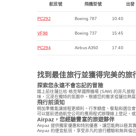
航班號
飛機型號
出發
PC292
Boeing 787
10:40
VF98
Boeing 737
15:45
PC294
Airbus A350
17:40
找到最佳旅行並獲得完美的旅
探索您永遠不會忘記的冒險
踏上前往薩比哈·格克琴國際機場 (SAW) 的非
味，沉浸在獨特的氛圍中。根據您的需求從薩拉熱窩國
飛行前須知
稍加準備能讓旅程更順利。行李額度、餐點和選位會
可以提前透過航空公司的應用程式辦理線上登記，或
Airpaz，您經驗豐富的旅遊夥伴
Airpaz 提供獨家優惠和特別優惠，讓您能夠以極
Airpaz 的便宜航班，享受非凡的旅行體驗和無與倫