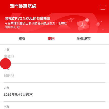
熱門優惠航線
尋找從PVG至KUL的特價機票
享受前往您首選目的地的獨家航班優惠。現在就
開始預訂吧！
單程
來回
多個城市
出發
出發地
抵達
目的地
去程
2026年8月8日週六
回程