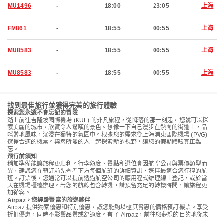
MU1496
-
18:00
23:05
上海
FM861
-
18:55
00:55
上海
MU8583
-
18:55
00:55
上海
MU8583
-
18:55
00:55
上海
找到最佳旅行並獲得完美的旅行體驗
探索您永遠不會忘記的冒險
踏上前往吉隆坡國際機場 (KUL) 的非凡旅程，從降落的那一刻起，您就可以探
索美麗的城市，欣賞令人驚嘆的景色。想像一下自己漫步在熱鬧的街道上，品
嚐當地風味，沉浸在獨特的氛圍中。根據您的需求從上海浦東國際機場 (PVG)
選擇合適的機票。與您所愛的人一起探索新的視野，讓您的假期體驗真正難
忘。
飛行前須知
稍加準備能讓旅程更順利。行李額度、餐點和選位會因航空公司與票價類型而
異，建議您在預訂前先查看下方每個航班的詳細資訊，選擇最適合您行程的航
班。訂票後，您通常可以提前透過航空公司的應用程式辦理線上登記，或於當
天在機場櫃檯辦理。若您的航線包含轉機，請預留充足的轉機時間，讓旅程更
加從容。
Airpaz，您經驗豐富的旅遊夥伴
Airpaz 提供獨家優惠和特別優惠，讓您能夠以極其實惠的價格預訂機票。享受
折扣優惠，同時不影響品質或舒適度。有了 Airpaz，前往您夢想的目的地從未