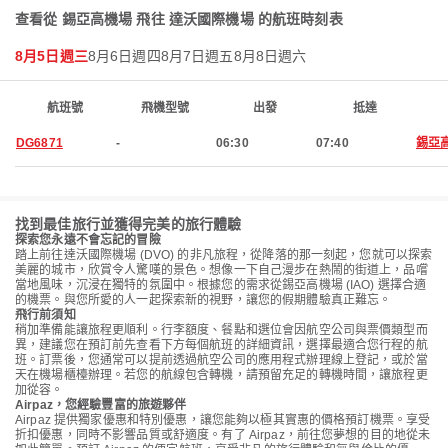
查看從 錫亞高機場 飛往 達沃國際機場 的航班時刻表
8月5日週三
8月6日週四
8月7日週五
8月8日週六
航班號
飛機型號
出發
抵達
DG6871
-
06:30
07:40
錫亞
找到最佳旅行並獲得完美的旅行體驗
探索您永遠不會忘記的冒險
踏上前往達沃國際機場 (DVO) 的非凡旅程，從降落的那一刻起，您就可以探索
美麗的城市，欣賞令人驚嘆的景色。想像一下自己漫步在熱鬧的街道上，品嚐
當地風味，沉浸在獨特的氛圍中。根據您的需求從錫亞高機場 (IAO) 選擇合適
的機票。與您所愛的人一起探索新的視野，讓您的假期體驗真正難忘。
飛行前須知
稍加準備能讓旅程更順利。行李額度、餐點和選位會因航空公司與票價類型而
異，建議您在預訂前先查看下方每個航班的詳細資訊，選擇最適合您行程的航
班。訂票後，您通常可以提前透過航空公司的應用程式辦理線上登記，或於當
天在機場櫃檯辦理。若您的航線包含轉機，請預留充足的轉機時間，讓旅程更
加從容。
Airpaz，您經驗豐富的旅遊夥伴
Airpaz 提供獨家優惠和特別優惠，讓您能夠以極其實惠的價格預訂機票。享受
折扣優惠，同時不影響品質或舒適度。有了 Airpaz，前往您夢想的目的地從未