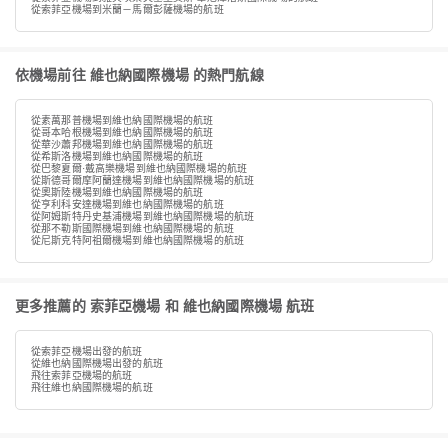
從索菲亞機場到米蘭－馬爾彭薩機場的航班
依機場前往 維也納國際機場 的熱門航線
從素萬那普機場到維也納國際機場的航班
從哥本哈根機場到維也納國際機場的航班
從華沙蕭邦機場到維也納國際機場的航班
從希斯洛機場到維也納國際機場的航班
從巴黎夏爾·戴高樂機場到維也納國際機場的航班
從斯德哥爾摩阿蘭達機場到維也納國際機場的航班
從奧斯陸機場到維也納國際機場的航班
從亨利科安達機場到維也納國際機場的航班
從阿姆斯特丹史基浦機場到維也納國際機場的航班
從那不勒斯國際機場到維也納國際機場的航班
從尼斯克特阿祖爾機場到維也納國際機場的航班
更多推薦的 索菲亞機場 和 維也納國際機場 航班
從索菲亞機場出發的航班
從維也納國際機場出發的航班
飛往索菲亞機場的航班
飛往維也納國際機場的航班