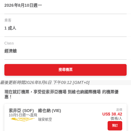
2026年8月10日週一
乘客
1 成人
Class
經濟艙
搜尋機票
最後更新時間
2026年8月6日 下午09:12 [GMT+0]
現在就訂機票，享受從索菲亞機場 到維也納國際機場 的機票優
惠！
索非亞 (SOF)
維也納 (VIE)
起價
US$ 38.42
10月5日週一
直飛
價格/人
瑞安航空
預訂