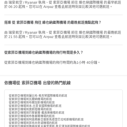
由 瑞安航空 / Ryanair 執飛、從 索菲亞機場 前往 維也納國際機場 的最早航班
於 06:20 起飛。您可以在 Airpaz 查看此航班時刻並比較其他可選航班。
搭乘 從 索菲亞機場 飛往 維也納國際機場 的最晚航班幾點起飛？
由 瑞安航空 / Ryanair 執飛、從 索菲亞機場 前往 維也納國際機場 的最晚航班
於 21:55 起飛。您可以在 Airpaz 查看此航班時刻並比較其他可選航班。
從索菲亞機場到維也納國際機場的飛行時間是多久？
從索菲亞機場到維也納國際機場的飛行時間約為1小時 40分鐘。
依機場從 索菲亞機場 出發的熱門航線
從索菲亞機場到薩比哈·格克琴國際機場的航班
從索菲亞機場到瓦爾納機場的航班
從索菲亞機場到布爾加斯機場的航班
從索菲亞機場到本-古里安國際機場的航班
從索菲亞機場到奧斯陸機場的航班
從索菲亞機場到巴黎夏爾·戴高樂機場的航班
從索菲亞機場到布魯塞爾機場的航班
從索菲亞機場到阿道弗蘇亞雷斯馬德里巴拉哈斯機場的航班
從索菲亞機場到菲烏米奇諾機場的航班
從索菲亞機場到雅典埃萊夫塞里奧斯·韋尼澤洛斯國際機場的航班