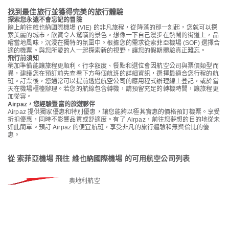
找到最佳旅行並獲得完美的旅行體驗
探索您永遠不會忘記的冒險
踏上前往維也納國際機場 (VIE) 的非凡旅程，從降落的那一刻起，您就可以探
索美麗的城市，欣賞令人驚嘆的景色。想像一下自己漫步在熱鬧的街道上，品
嚐當地風味，沉浸在獨特的氛圍中。根據您的需求從索菲亞機場 (SOF) 選擇合
適的機票。與您所愛的人一起探索新的視野，讓您的假期體驗真正難忘。
飛行前須知
稍加準備能讓旅程更順利。行李額度、餐點和選位會因航空公司與票價類型而
異，建議您在預訂前先查看下方每個航班的詳細資訊，選擇最適合您行程的航
班。訂票後，您通常可以提前透過航空公司的應用程式辦理線上登記，或於當
天在機場櫃檯辦理。若您的航線包含轉機，請預留充足的轉機時間，讓旅程更
加從容。
Airpaz，您經驗豐富的旅遊夥伴
Airpaz 提供獨家優惠和特別優惠，讓您能夠以極其實惠的價格預訂機票。享受
折扣優惠，同時不影響品質或舒適度。有了 Airpaz，前往您夢想的目的地從未
如此簡單。預訂 Airpaz 的便宜航班，享受非凡的旅行體驗和無與倫比的優
惠。
從 索菲亞機場 飛往 維也納國際機場 的可用航空公司列表
奧地利航空