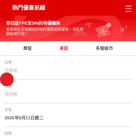
熱門優惠航線
尋找從TPE至SIN的特價機票
享受前往您首選目的地的獨家航班優惠。現在就
開始預訂吧！
單程
來回
多個城市
出發
出發地
抵達
目的地
去程
2026年8月11日週二
回程