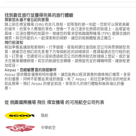
找到最佳旅行並獲得完美的旅行體驗
探索您永遠不會忘記的冒險
踏上前往樟宜機場 (SIN) 的非凡旅程，從降落的那一刻起，您就可以探索美麗
的城市，欣賞令人驚嘆的景色。想像一下自己漫步在熱鬧的街道上，品嚐當地
風味，沉浸在獨特的氛圍中。根據您的需求從桃園國際機場 (TPE) 選擇合適的
機票。與您所愛的人一起探索新的視野，讓您的假期體驗真正難忘。
飛行前須知
稍加準備能讓旅程更順利。行李額度、餐點和選位會因航空公司與票價類型而
異，建議您在預訂前先查看下方每個航班的詳細資訊，選擇最適合您行程的航
班。訂票後，您通常可以提前透過航空公司的應用程式辦理線上登記，或於當
天在機場櫃檯辦理。若您的航線包含轉機，請預留充足的轉機時間，讓旅程更
加從容。
Airpaz，您經驗豐富的旅遊夥伴
Airpaz 提供獨家優惠和特別優惠，讓您能夠以極其實惠的價格預訂機票。享受
折扣優惠，同時不影響品質或舒適度。有了 Airpaz，前往您夢想的目的地從未
如此簡單。預訂 Airpaz 的便宜航班，享受非凡的旅行體驗和無與倫比的優
惠。
從 桃園國際機場 飛往 樟宜機場 的可用航空公司列表
酷航
中華航空