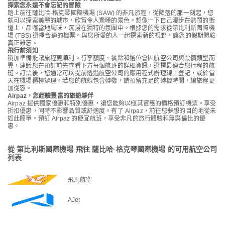
探索您永遠不會忘記的冒險
踏上前往薩比哈·格克琴國際機場 (SAW) 的非凡旅程，從降落的那一刻起，您
就可以探索美麗的城市，欣賞令人驚嘆的景色。想像一下自己漫步在熱鬧的街
道上，品嚐當地風味，沉浸在獨特的氛圍中。根據您的需求從第比利斯國際機
場 (TBS) 選擇合適的機票。與您所愛的人一起探索新的視野，讓您的假期體驗
真正難忘。
飛行前須知
稍加準備能讓旅程更順利。行李額度、餐點和選位會因航空公司與票價類型而
異，建議您在預訂前先查看下方每個航班的詳細資訊，選擇最適合您行程的航
班。訂票後，您通常可以提前透過航空公司的應用程式辦理線上登記，或於當
天在機場櫃檯辦理。若您的航線包含轉機，請預留充足的轉機時間，讓旅程更
加從容。
Airpaz，您經驗豐富的旅遊夥伴
Airpaz 提供獨家優惠和特別優惠，讓您能夠以極其實惠的價格預訂機票。享受
折扣優惠，同時不影響品質或舒適度。有了 Airpaz，前往您夢想的目的地從未
如此簡單。預訂 Airpaz 的便宜航班，享受非凡的旅行體驗和無與倫比的優
惠。
從 第比利斯國際機場 飛往 薩比哈·格克琴國際機場 的可用航空公司
列表
飛馬航空
AJet