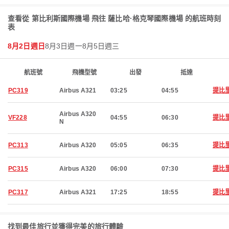
查看從 第比利斯國際機場 飛往 薩比哈·格克琴國際機場 的航班時刻
表
8月2日週日
8月3日週一
8月5日週三
航班號
飛機型號
出發
抵達
PC319
Airbus A321
03:25
04:55
提比
Airbus A320
VF228
04:55
06:30
提比
N
PC313
Airbus A320
05:05
06:35
提比
PC315
Airbus A320
06:00
07:30
提比
PC317
Airbus A321
17:25
18:55
提比
找到最佳旅行並獲得完美的旅行體驗