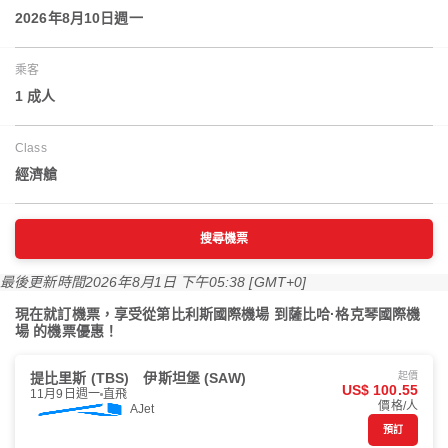
2026年8月10日週一
乘客
1 成人
Class
經濟艙
搜尋機票
最後更新時間
2026年8月1日 下午05:38 [GMT+0]
現在就訂機票，享受從第比利斯國際機場 到薩比哈·格克琴國際機
場 的機票優惠！
提比里斯 (TBS)
伊斯坦堡 (SAW)
起價
US$ 100.55
11月9日週一
直飛
價格/人
AJet
預訂