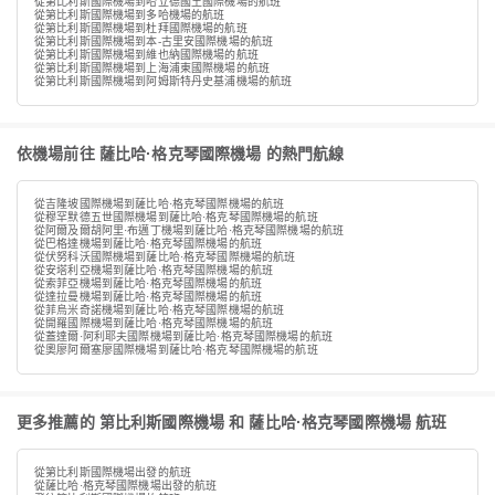
從第比利斯國際機場到哈立德國王國際機場的航班
從第比利斯國際機場到多哈機場的航班
從第比利斯國際機場到杜拜國際機場的航班
從第比利斯國際機場到本-古里安國際機場的航班
從第比利斯國際機場到維也納國際機場的航班
從第比利斯國際機場到上海浦東國際機場的航班
從第比利斯國際機場到阿姆斯特丹史基浦機場的航班
依機場前往 薩比哈·格克琴國際機場 的熱門航線
從吉隆坡國際機場到薩比哈·格克琴國際機場的航班
從穆罕默德五世國際機場到薩比哈·格克琴國際機場的航班
從阿爾及爾胡阿里·布邁丁機場到薩比哈·格克琴國際機場的航班
從巴格達機場到薩比哈·格克琴國際機場的航班
從伏努科沃國際機場到薩比哈·格克琴國際機場的航班
從安塔利亞機場到薩比哈·格克琴國際機場的航班
從索菲亞機場到薩比哈·格克琴國際機場的航班
從達拉曼機場到薩比哈·格克琴國際機場的航班
從菲烏米奇諾機場到薩比哈·格克琴國際機場的航班
從開羅國際機場到薩比哈·格克琴國際機場的航班
從蓋達爾·阿利耶夫國際機場到薩比哈·格克琴國際機場的航班
從奧廖阿爾塞廖國際機場到薩比哈·格克琴國際機場的航班
更多推薦的 第比利斯國際機場 和 薩比哈·格克琴國際機場 航班
從第比利斯國際機場出發的航班
從薩比哈·格克琴國際機場出發的航班