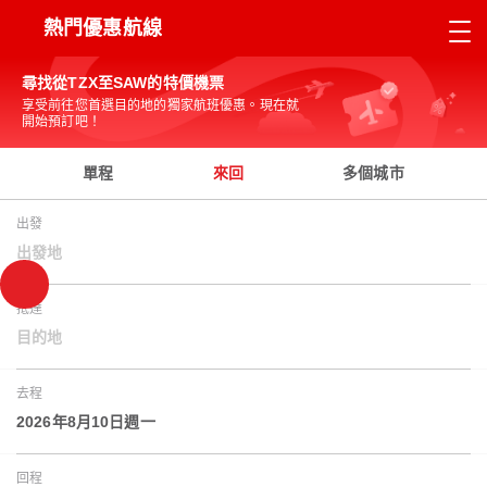
熱門優惠航線
尋找從TZX至SAW的特價機票
享受前往您首選目的地的獨家航班優惠。現在就
開始預訂吧！
單程
來回
多個城市
出發
出發地
抵達
目的地
去程
2026年8月10日週一
回程