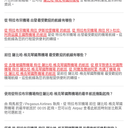
升您的旅遊體驗。您可在
薩比哈·格克琴國際機場
查看設施與航廈配置的詳細
資訊。
從 特拉布宗機場 出發最受歡迎的航線有哪些？
從 特拉布宗機場 飛往 伊斯坦堡機場 的航班
,
從 特拉布宗機場 飛往 阿卜杜拉·
阿齊茲國王國際機場 的航班
是從 特拉布宗機場 出發最受歡迎的機場航線。這
些航線為您的行程提供便利的轉接。
前往 薩比哈·格克琴國際機場 最受歡迎的航線有哪些？
從 吉隆坡國際機場 飛往 薩比哈·格克琴國際機場 的航班
,
從 穆罕默德五世國際
機場 飛往 薩比哈·格克琴國際機場 的航班
,
從 阿爾及爾胡阿里·布邁丁機場 飛
往 薩比哈·格克琴國際機場 的航班
是前往 薩比哈·格克琴國際機場 最受歡迎的
機場航線。這些航線為您的旅程提供便利的轉接。
使用從特拉布宗機場飛往薩比哈·格克琴國際機場的最早航班幾點起飛？
由 飛馬航空 / Pegasus Airlines 執飛、從 特拉布宗機場 前往 薩比哈·格克琴國
際機場 的最早航班於 00:05 起飛。您可以在 Airpaz 查看此航班時刻並比較其
他可選航班。