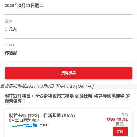
2026年8月11日週二
乘客
1 成人
Class
經濟艙
搜尋機票
最後更新時間
2026年8月8日 下午05:13 [GMT+0]
現在就訂機票，享受從特拉布宗機場 到薩比哈·格克琴國際機場 的
機票優惠！
特拉布宗 (TZX)
伊斯坦堡 (SAW)
起價
US$ 49.91
8月22日週六
直飛
價格/人
AJet
預訂