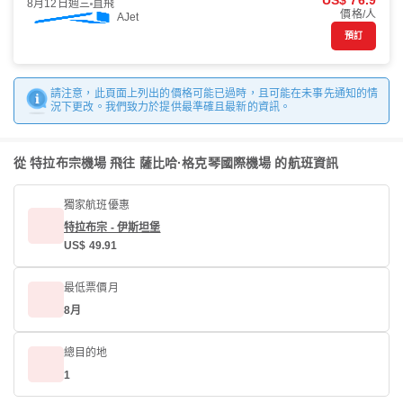
US$ 76.9
8月12日週三
直飛
價格/人
AJet
預訂
請注意，此頁面上列出的價格可能已過時，且可能在未事先通知的情
況下更改。我們致力於提供最準確且最新的資訊。
從 特拉布宗機場 飛往 薩比哈·格克琴國際機場 的航班資訊
獨家航班優惠
特拉布宗 - 伊斯坦堡
US$ 49.91
最低票價月
8月
總目的地
1