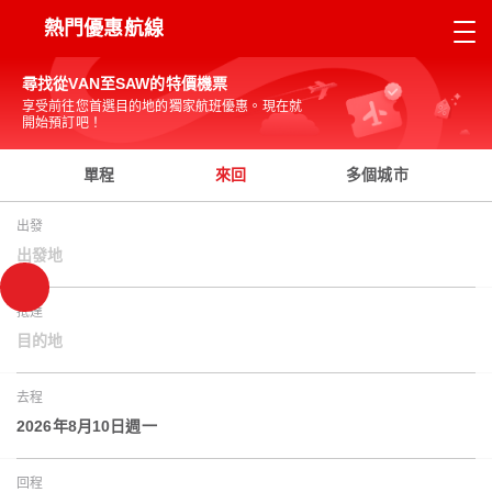
熱門優惠航線
尋找從VAN至SAW的特價機票
享受前往您首選目的地的獨家航班優惠。現在就
開始預訂吧！
單程
來回
多個城市
出發
出發地
抵達
目的地
去程
2026年8月10日週一
回程