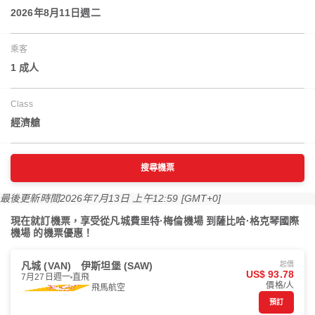
2026年8月11日週二
乘客
1 成人
Class
經濟艙
搜尋機票
最後更新時間
2026年7月13日 上午12:59 [GMT+0]
現在就訂機票，享受從凡城費里特·梅倫機場 到薩比哈·格克琴國際
機場 的機票優惠！
凡城 (VAN)
伊斯坦堡 (SAW)
起價
US$ 93.78
7月27日週一
直飛
價格/人
飛馬航空
預訂