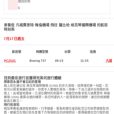
總目的地
1
查看從 凡城費里特·梅倫機場 飛往 薩比哈·格克琴國際機場 的航班
時刻表
7月17日週五
航班號
飛機型號
出發
抵達
PC2501
Boeing 737
09:15
11:35
凡城
找到最佳旅行並獲得完美的旅行體驗
探索您永遠不會忘記的冒險
踏上前往薩比哈·格克琴國際機場 (SAW) 的非凡旅程，從降落的那一刻起，您
就可以探索美麗的城市，欣賞令人驚嘆的景色。想像一下自己漫步在熱鬧的街
道上，品嚐當地風味，沉浸在獨特的氛圍中。根據您的需求從凡城費里特·梅倫
機場 (VAN) 選擇合適的機票。與您所愛的人一起探索新的視野，讓您的假期體
驗真正難忘。
飛行前須知
稍加準備能讓旅程更順利。行李額度、餐點和選位會因航空公司與票價類型而
異，建議您在預訂前先查看下方每個航班的詳細資訊，選擇最適合您行程的航