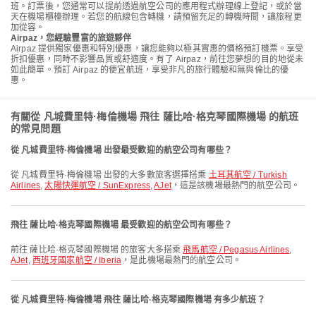
班。訂票後，您通常可以提前透過航空公司的應用程式辦理線上登記，或於當
天在機場櫃檯辦理。若您的航線包含轉機，請預留充足的轉機時間，讓旅程更
加從容。
Airpaz，您經驗豐富的旅遊夥伴
Airpaz 提供獨家優惠和特別優惠，讓您能夠以極其實惠的價格預訂機票。享受
折扣優惠，同時不影響品質或舒適度。有了 Airpaz，前往您夢想的目的地從未
如此簡單。預訂 Airpaz 的便宜航班，享受非凡的旅行體驗和無與倫比的優
惠。
有關從 凡城費里特·梅倫機場 飛往 薩比哈·格克琴國際機場 的航班
的常見問題
從 凡城費里特·梅倫機場 出發最受歡迎的航空公司有哪些？
從 凡城費里特·梅倫機場 出發的大多數旅客選擇搭乘
土耳其航空 / Turkish
Airlines
,
太陽快運航空 / SunExpress
,
AJet
，這是該機場最熱門的航空公司。
飛往 薩比哈·格克琴國際機場 最受歡迎的航空公司有哪些？
前往 薩比哈·格克琴國際機場 的旅客大多搭乘
飛馬航空 / Pegasus Airlines
,
AJet
,
西班牙國家航空 / Iberia
，是此機場最熱門的航空公司。
從 凡城費里特·梅倫機場 飛往 薩比哈·格克琴國際機場 有多少航班？