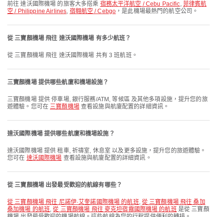
前往 達沃國際機場 的旅客大多搭乘
宿務太平洋航空 / Cebu Pacific
,
菲律賓航
空 / Philippine Airlines
,
宿翱航空 / Cebgo
，是此機場最熱門的航空公司。
從 三寶顏機場 飛往 達沃國際機場 有多少航班？
從 三寶顏機場 飛往 達沃國際機場 共有 3 班航班。
三寶顏機場 提供哪些航廈和機場設施？
三寶顏機場 提供 停車場, 銀行服務/ATM, 等候區 及其他多項設施，提升您的旅
遊體驗。您可在
三寶顏機場
查看設施與航廈配置的詳細資訊。
達沃國際機場 提供哪些航廈和機場設施？
達沃國際機場 提供 租車, 祈禱室, 休息室 以及更多設施，提升您的旅遊體驗。
您可在
達沃國際機場
查看設施與航廈配置的詳細資訊。
從 三寶顏機場 出發最受歡迎的航線有哪些？
從 三寶顏機場 飛往 尼諾伊·艾奎諾國際機場 的航班
,
從 三寶顏機場 飛往 桑加
桑加機場 的航班
,
從 三寶顏機場 飛往 麥克坦宿霧國際機場 的航班
是從 三寶顏
機場 出發最受歡迎的機場航線。這些航線為您的行程提供便利的轉接。