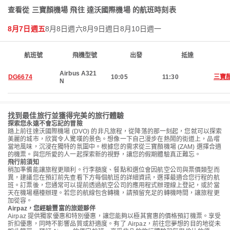
查看從 三寶顏機場 飛往 達沃國際機場 的航班時刻表
8月7日週五
8月8日週六
8月9日週日
8月10日週一
航班號
飛機型號
出發
抵達
Airbus A321
DG6674
10:05
11:30
三寶
N
找到最佳旅行並獲得完美的旅行體驗
探索您永遠不會忘記的冒險
踏上前往達沃國際機場 (DVO) 的非凡旅程，從降落的那一刻起，您就可以探索
美麗的城市，欣賞令人驚嘆的景色。想像一下自己漫步在熱鬧的街道上，品嚐
當地風味，沉浸在獨特的氛圍中。根據您的需求從三寶顏機場 (ZAM) 選擇合適
的機票。與您所愛的人一起探索新的視野，讓您的假期體驗真正難忘。
飛行前須知
稍加準備能讓旅程更順利。行李額度、餐點和選位會因航空公司與票價類型而
異，建議您在預訂前先查看下方每個航班的詳細資訊，選擇最適合您行程的航
班。訂票後，您通常可以提前透過航空公司的應用程式辦理線上登記，或於當
天在機場櫃檯辦理。若您的航線包含轉機，請預留充足的轉機時間，讓旅程更
加從容。
Airpaz，您經驗豐富的旅遊夥伴
Airpaz 提供獨家優惠和特別優惠，讓您能夠以極其實惠的價格預訂機票。享受
折扣優惠，同時不影響品質或舒適度。有了 Airpaz，前往您夢想的目的地從未