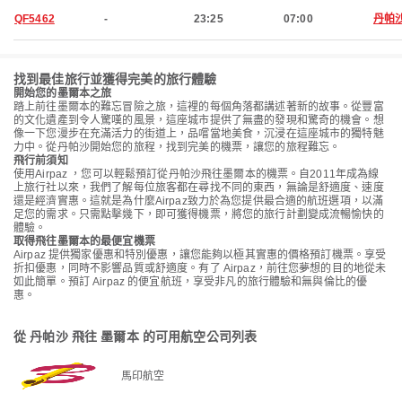
QF5462
-
23:25
07:00
丹帕
找到最佳旅行並獲得完美的旅行體驗
開始您的墨爾本之旅
踏上前往墨爾本的難忘冒險之旅，這裡的每個角落都講述著新的故事。從豐富
的文化遺產到令人驚嘆的風景，這座城市提供了無盡的發現和驚奇的機會。想
像一下您漫步在充滿活力的街道上，品嚐當地美食，沉浸在這座城市的獨特魅
力中。從丹帕沙開始您的旅程，找到完美的機票，讓您的旅程難忘。
飛行前須知
使用Airpaz ，您可以輕鬆預訂從丹帕沙飛往墨爾本的機票。自2011年成為線
上旅行社以來，我們了解每位旅客都在尋找不同的東西，無論是舒適度、速度
還是經濟實惠。這就是為什麼Airpaz致力於為您提供最合適的航班選項，以滿
足您的需求。只需點擊幾下，即可獲得機票，將您的旅行計劃變成流暢愉快的
體驗。
取得飛往墨爾本的最便宜機票
Airpaz 提供獨家優惠和特別優惠，讓您能夠以極其實惠的價格預訂機票。享受
折扣優惠，同時不影響品質或舒適度。有了 Airpaz，前往您夢想的目的地從未
如此簡單。預訂 Airpaz 的便宜航班，享受非凡的旅行體驗和無與倫比的優
惠。
從 丹帕沙 飛往 墨爾本 的可用航空公司列表
馬印航空