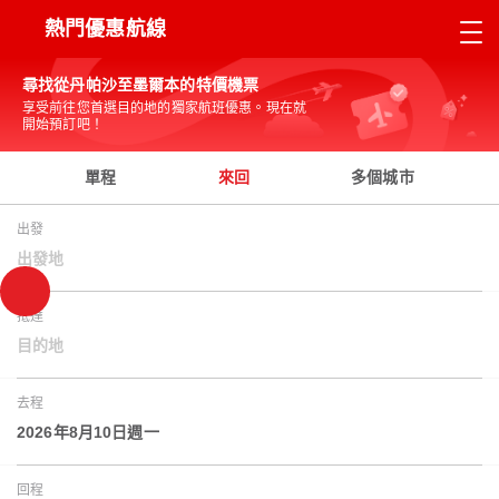
熱門優惠航線
尋找從丹帕沙至墨爾本的特價機票
享受前往您首選目的地的獨家航班優惠。現在就
開始預訂吧！
單程
來回
多個城市
出發
出發地
抵達
目的地
去程
2026年8月10日週一
回程