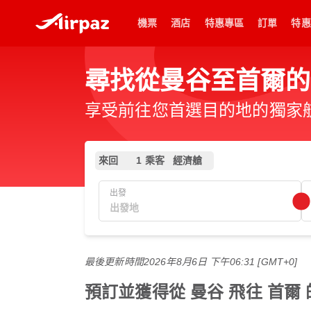
機票
酒店
特惠專區
訂單
特惠
尋找從曼谷至首爾的
享受前往您首選目的地的獨家
來回
1 乘客
經濟艙
出發
最後更新時間
2026年8月6日 下午06:31 [GMT+0]
預訂並獲得從 曼谷 飛往 首爾