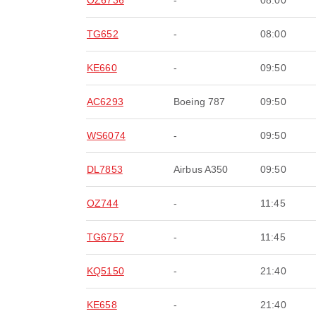
OZ6736
-
08:00
TG652
-
08:00
KE660
-
09:50
AC6293
Boeing 787
09:50
WS6074
-
09:50
DL7853
Airbus A350
09:50
OZ744
-
11:45
TG6757
-
11:45
KQ5150
-
21:40
KE658
-
21:40