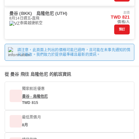
曼谷 (BKK)
烏隆他尼 (UTH)
起價
TWD 821
8月14日週五
直飛
價格/人
泰國越捷航空
預訂
請注意，此頁面上列出的價格可能已過時，且可能在未事先通知的情
況下更改。我們致力於提供最準確且最新的資訊。
從 曼谷 飛往 烏隆他尼 的航班資訊
獨家航班優惠
曼谷 - 烏隆他尼
TWD 815
最低票價月
8月