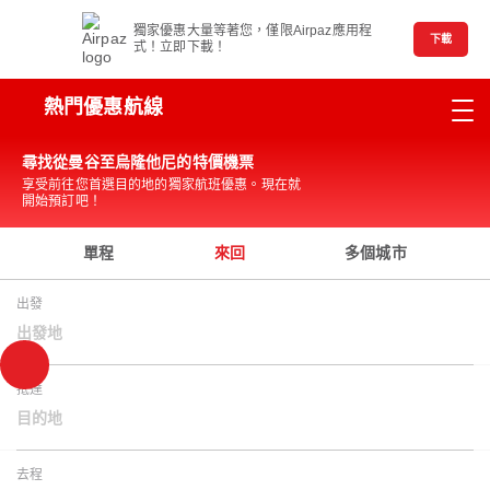
獨家優惠大量等著您，僅限Airpaz應用程
下載
式！立即下載！
熱門優惠航線
尋找從曼谷至烏隆他尼的特價機票
享受前往您首選目的地的獨家航班優惠。現在就
開始預訂吧！
單程
來回
多個城市
出發
出發地
抵達
目的地
去程