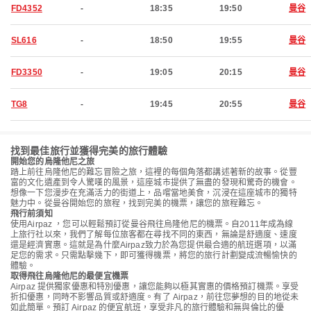
FD4352
-
18:35
19:50
曼谷
SL616
-
18:50
19:55
曼谷
FD3350
-
19:05
20:15
曼谷
TG8
-
19:45
20:55
曼谷
找到最佳旅行並獲得完美的旅行體驗
開始您的烏隆他尼之旅
踏上前往烏隆他尼的難忘冒險之旅，這裡的每個角落都講述著新的故事。從豐
富的文化遺產到令人驚嘆的風景，這座城市提供了無盡的發現和驚奇的機會。
想像一下您漫步在充滿活力的街道上，品嚐當地美食，沉浸在這座城市的獨特
魅力中。從曼谷開始您的旅程，找到完美的機票，讓您的旅程難忘。
飛行前須知
使用Airpaz ，您可以輕鬆預訂從曼谷飛往烏隆他尼的機票。自2011年成為線
上旅行社以來，我們了解每位旅客都在尋找不同的東西，無論是舒適度、速度
還是經濟實惠。這就是為什麼Airpaz致力於為您提供最合適的航班選項，以滿
足您的需求。只需點擊幾下，即可獲得機票，將您的旅行計劃變成流暢愉快的
體驗。
取得飛往烏隆他尼的最便宜機票
Airpaz 提供獨家優惠和特別優惠，讓您能夠以極其實惠的價格預訂機票。享受
折扣優惠，同時不影響品質或舒適度。有了 Airpaz，前往您夢想的目的地從未
如此簡單。預訂 Airpaz 的便宜航班，享受非凡的旅行體驗和無與倫比的優