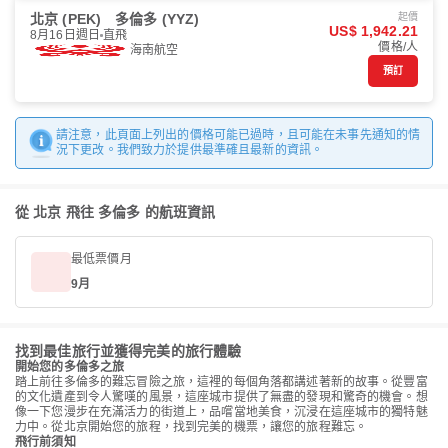
北京 (PEK)
多倫多 (YYZ)
起價
US$ 1,942.21
8月16日週日
直飛
價格/人
海南航空
預訂
請注意，此頁面上列出的價格可能已過時，且可能在未事先通知的情
況下更改。我們致力於提供最準確且最新的資訊。
從 北京 飛往 多倫多 的航班資訊
最低票價月
9月
找到最佳旅行並獲得完美的旅行體驗
開始您的多倫多之旅
踏上前往多倫多的難忘冒險之旅，這裡的每個角落都講述著新的故事。從豐富
的文化遺產到令人驚嘆的風景，這座城市提供了無盡的發現和驚奇的機會。想
像一下您漫步在充滿活力的街道上，品嚐當地美食，沉浸在這座城市的獨特魅
力中。從北京開始您的旅程，找到完美的機票，讓您的旅程難忘。
飛行前須知