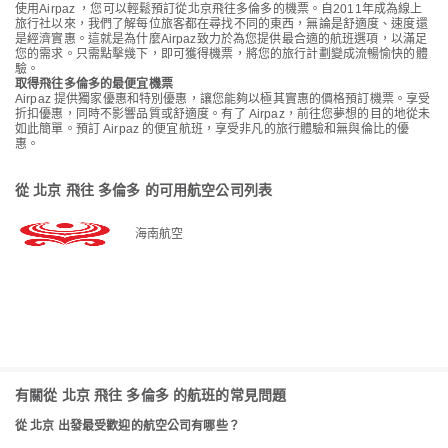
使用Airpaz ，您可以輕鬆預訂從北京飛往多倫多的機票。自2011年成為線上
旅行社以來，我們了解每位旅客都在尋找不同的東西，無論是舒適度、速度還
是經濟實惠。這就是為什麼Airpaz致力於為您提供最合適的航班選項，以滿足
您的需求。只需點擊幾下，即可獲得機票，將您的旅行計劃變成流暢愉快的體
驗。
取得飛往多倫多的最便宜機票
Airpaz 提供獨家優惠和特別優惠，讓您能夠以極其實惠的價格預訂機票。享受
折扣優惠，同時不影響品質或舒適度。有了 Airpaz，前往您夢想的目的地從未
如此簡單。預訂 Airpaz 的便宜航班，享受非凡的旅行體驗和無與倫比的優
惠。
從 北京 飛往 多倫多 的可用航空公司列表
海南航空
有關從 北京 飛往 多倫多 的航班的常見問題
從 北京 出發最受歡迎的航空公司有哪些？