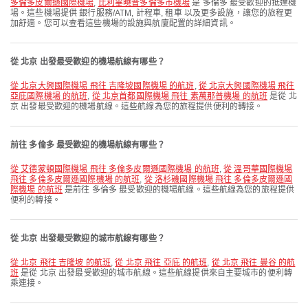
多倫多皮爾遜國際機場
,
比利畢曉普多倫多市機場
是 多倫多 最受歡迎的抵達機
場。這些機場提供 銀行服務/ATM, 計程車, 租車 以及更多設施，讓您的旅程更
加舒適。您可以查看這些機場的設施與航廈配置的詳細資訊。
從 北京 出發最受歡迎的機場航線有哪些？
從 北京大興國際機場 飛往 吉隆坡國際機場 的航班
,
從 北京大興國際機場 飛往
亞庇國際機場 的航班
,
從 北京首都國際機場 飛往 素萬那普機場 的航班
是從 北
京 出發最受歡迎的機場航線。這些航線為您的旅程提供便利的轉接。
前往 多倫多 最受歡迎的機場航線有哪些？
從 艾德蒙頓國際機場 飛往 多倫多皮爾遜國際機場 的航班
,
從 溫哥華國際機場
飛往 多倫多皮爾遜國際機場 的航班
,
從 洛杉磯國際機場 飛往 多倫多皮爾遜國
際機場 的航班
是前往 多倫多 最受歡迎的機場航線。這些航線為您的旅程提供
便利的轉接。
從 北京 出發最受歡迎的城市航線有哪些？
從 北京 飛往 吉隆坡 的航班
,
從 北京 飛往 亞庇 的航班
,
從 北京 飛往 曼谷 的航
班
是從 北京 出發最受歡迎的城市航線。這些航線提供來自主要城市的便利轉
乘連接。