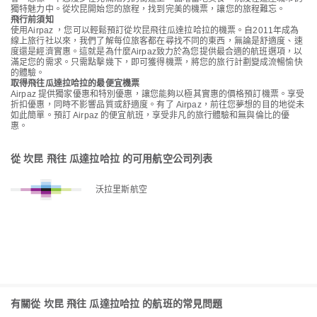
獨特魅力中。從坎昆開始您的旅程，找到完美的機票，讓您的旅程難忘。
飛行前須知
使用Airpaz ，您可以輕鬆預訂從坎昆飛往瓜達拉哈拉的機票。自2011年成為
線上旅行社以來，我們了解每位旅客都在尋找不同的東西，無論是舒適度、速
度還是經濟實惠。這就是為什麼Airpaz致力於為您提供最合適的航班選項，以
滿足您的需求。只需點擊幾下，即可獲得機票，將您的旅行計劃變成流暢愉快
的體驗。
取得飛往瓜達拉哈拉的最便宜機票
Airpaz 提供獨家優惠和特別優惠，讓您能夠以極其實惠的價格預訂機票。享受
折扣優惠，同時不影響品質或舒適度。有了 Airpaz，前往您夢想的目的地從未
如此簡單。預訂 Airpaz 的便宜航班，享受非凡的旅行體驗和無與倫比的優
惠。
從 坎昆 飛往 瓜達拉哈拉 的可用航空公司列表
沃拉里斯航空
有關從 坎昆 飛往 瓜達拉哈拉 的航班的常見問題