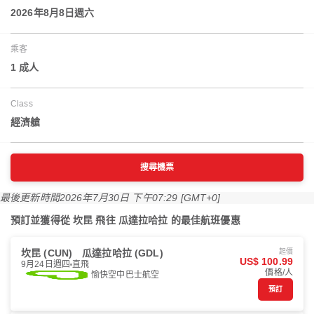
2026年8月8日週六
乘客
1 成人
Class
經濟艙
搜尋機票
最後更新時間
2026年7月30日 下午07:29 [GMT+0]
預訂並獲得從 坎昆 飛往 瓜達拉哈拉 的最佳航班優惠
坎昆 (CUN)
瓜達拉哈拉 (GDL)
起價
US$ 100.99
9月24日週四
直飛
價格/人
愉快空中巴士航空
預訂