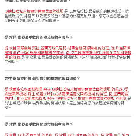
瓜達拉哈拉最受歡迎的抵達機場有哪些？
瓜達拉哈拉米格爾伊達爾戈國際機場
是 瓜達拉哈拉 最受歡迎的抵達機場。這
些機場提供 計程車 以及更多設施，讓您的旅程更加舒適。您可以查看這些機
場的設施與航廈配置的詳細資訊。
從 坎昆 出發最受歡迎的機場航線有哪些？
從 坎昆國際機場 飛往 墨西哥城貝尼托·胡亞雷斯國際機場 的航班
,
從 坎昆國際
機場 飛往 何塞·馬蒂國際機場 的航班
,
從 坎昆國際機場 飛往 埃爾多拉多國際機
場 的航班
是從 坎昆 出發最受歡迎的機場航線。這些航線為您的旅程提供便利
的轉接。
前往 瓜達拉哈拉 最受歡迎的機場航線有哪些？
從 埃爾多拉多國際機場 飛往 瓜達拉哈拉米格爾伊達爾戈國際機場 的航班
,
從
坎昆國際機場 飛往 瓜達拉哈拉米格爾伊達爾戈國際機場 的航班
,
從 墨西哥城
貝尼托·胡亞雷斯國際機場 飛往 瓜達拉哈拉米格爾伊達爾戈國際機場 的航班
是
前往 瓜達拉哈拉 最受歡迎的機場航線。這些航線為您的旅程提供便利的轉
接。
從 坎昆 出發最受歡迎的城市航線有哪些？
從 坎昆 飛往 墨西哥城 的航班
,
從 坎昆 飛往 哈瓦那 的航班
,
從 坎昆 飛往 波哥