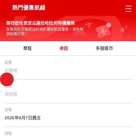
熱門優惠航線
尋找從坎昆至瓜達拉哈拉的特價機票
享受前往您首選目的地的獨家航班優惠。現在就
開始預訂吧！
單程
來回
多個城市
出發
出發地
抵達
目的地
去程
2026年8月7日週五
回程