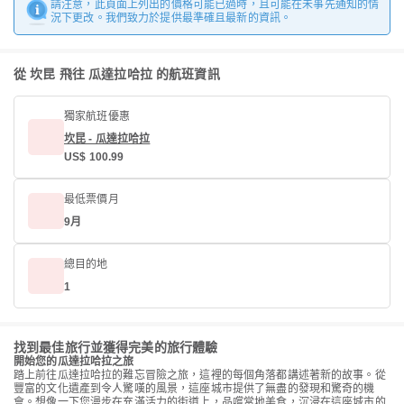
請注意，此頁面上列出的價格可能已過時，且可能在未事先通知的情
況下更改。我們致力於提供最準確且最新的資訊。
從 坎昆 飛往 瓜達拉哈拉 的航班資訊
獨家航班優惠
坎昆 - 瓜達拉哈拉
US$ 100.99
最低票價月
9月
總目的地
1
找到最佳旅行並獲得完美的旅行體驗
開始您的瓜達拉哈拉之旅
踏上前往瓜達拉哈拉的難忘冒險之旅，這裡的每個角落都講述著新的故事。從
豐富的文化遺產到令人驚嘆的風景，這座城市提供了無盡的發現和驚奇的機
會。想像一下您漫步在充滿活力的街道上，品嚐當地美食，沉浸在這座城市的