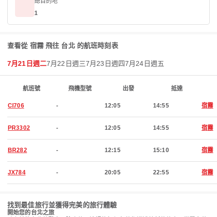
總目的地
1
查看從 宿霧 飛往 台北 的航班時刻表
7月21日週二
7月22日週三
7月23日週四
7月24日週五
航班號
飛機型號
出發
抵達
CI706
-
12:05
14:55
宿霧
PR3302
-
12:05
14:55
宿霧
BR282
-
12:15
15:10
宿霧
JX784
-
20:05
22:55
宿霧
找到最佳旅行並獲得完美的旅行體驗
開始您的台北之旅