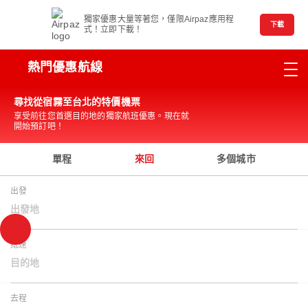
獨家優惠大量等著您，僅限Airpaz應用程
下載
式！立即下載！
熱門優惠航線
尋找從宿霧至台北的特價機票
享受前往您首選目的地的獨家航班優惠。現在就
開始預訂吧！
單程
來回
多個城市
出發
出發地
抵達
目的地
去程