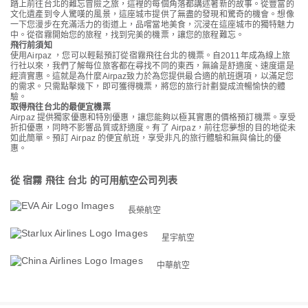
踏上前往台北的難忘冒險之旅，這裡的每個角落都講述著新的故事。從豐富的
文化遺產到令人驚嘆的風景，這座城市提供了無盡的發現和驚奇的機會。想像
一下您漫步在充滿活力的街道上，品嚐當地美食，沉浸在這座城市的獨特魅力
中。從宿霧開始您的旅程，找到完美的機票，讓您的旅程難忘。
飛行前須知
使用Airpaz ，您可以輕鬆預訂從宿霧飛往台北的機票。自2011年成為線上旅
行社以來，我們了解每位旅客都在尋找不同的東西，無論是舒適度、速度還是
經濟實惠。這就是為什麼Airpaz致力於為您提供最合適的航班選項，以滿足您
的需求。只需點擊幾下，即可獲得機票，將您的旅行計劃變成流暢愉快的體
驗。
取得飛往台北的最便宜機票
Airpaz 提供獨家優惠和特別優惠，讓您能夠以極其實惠的價格預訂機票。享受
折扣優惠，同時不影響品質或舒適度。有了 Airpaz，前往您夢想的目的地從未
如此簡單。預訂 Airpaz 的便宜航班，享受非凡的旅行體驗和無與倫比的優
惠。
從 宿霧 飛往 台北 的可用航空公司列表
長榮航空
星宇航空
中華航空