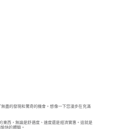
了無盡的發現和驚奇的機會。想像一下您漫步在充滿
。
不同的東西，無論是舒適度、速度還是經濟實惠。這就是
暢愉快的體驗。