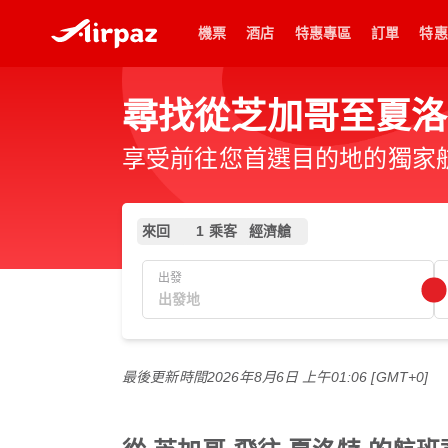
機票
酒店
特惠專區
訂單
特惠
尋找從芝加哥至夏洛
享受前往您首選目的地的獨家
來回
1 乘客
經濟艙
出發
最後更新時間
2026年8月6日 上午01:06 [GMT+0]