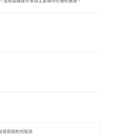
線。這些路線提供來自主要城市的便利連接。
加哥到紐約的航班