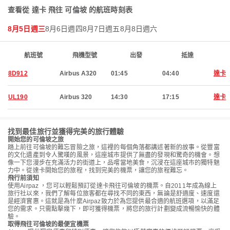
查看從 達卡 飛往 可倫坡 的航班時刻表
8月5日週三
8月6日週四
8月7日週五
8月8日週六
航班號
飛機型號
出發
抵達
8D912
Airbus A320
01:45
04:40
達卡
UL190
Airbus 320
14:30
17:15
達卡
找到最佳旅行並獲得完美的旅行體驗
開始您的可倫坡之旅
踏上前往可倫坡的難忘冒險之旅，這裡的每個角落都講述著新的故事。從豐富
的文化遺產到令人驚嘆的風景，這座城市提供了無盡的發現和驚奇的機會。想
像一下您漫步在充滿活力的街道上，品嚐當地美食，沉浸在這座城市的獨特魅
力中。從達卡開始您的旅程，找到完美的機票，讓您的旅程難忘。
飛行前須知
使用Airpaz ，您可以輕鬆預訂從達卡飛往可倫坡的機票。自2011年成為線上
旅行社以來，我們了解每位旅客都在尋找不同的東西，無論是舒適度、速度還
是經濟實惠。這就是為什麼Airpaz致力於為您提供最合適的航班選項，以滿足
您的需求。只需點擊幾下，即可獲得機票，將您的旅行計劃變成流暢愉快的體
驗。
取得飛往可倫坡的最便宜機票