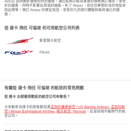
Airpaz 提供獨家優惠和特別優惠，讓您能夠以極其實惠的價格預訂機票。享受
折扣優惠，同時不影響品質或舒適度。有了 Airpaz，前往您夢想的目的地從未
如此簡單。預訂 Airpaz 的便宜航班，享受非凡的旅行體驗和無與倫比的優
惠。
從 達卡 飛往 可倫坡 的可用航空公司列表
斯里蘭卡航空
FitsAir
有關從 達卡 飛往 可倫坡 的航班的常見問題
從 達卡 出發最受歡迎的航空公司有哪些？
大多數來自達卡的旅客都搭乘
孟加拉優速航空 / US-Bangla Airlines
,
孟加拉航
空 / Biman Bangladesh Airlines
,
諾沃航空 / Novoair
，這是該城市最熱門的航
空公司。