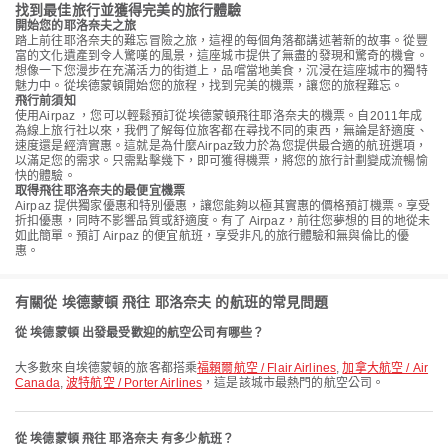
找到最佳旅行並獲得完美的旅行體驗
開始您的耶洛奈夫之旅
踏上前往耶洛奈夫的難忘冒險之旅，這裡的每個角落都講述著新的故事。從豐
富的文化遺產到令人驚嘆的風景，這座城市提供了無盡的發現和驚奇的機會。
想像一下您漫步在充滿活力的街道上，品嚐當地美食，沉浸在這座城市的獨特
魅力中。從埃德蒙頓開始您的旅程，找到完美的機票，讓您的旅程難忘。
飛行前須知
使用Airpaz ，您可以輕鬆預訂從埃德蒙頓飛往耶洛奈夫的機票。自2011年成
為線上旅行社以來，我們了解每位旅客都在尋找不同的東西，無論是舒適度、
速度還是經濟實惠。這就是為什麼Airpaz致力於為您提供最合適的航班選項，
以滿足您的需求。只需點擊幾下，即可獲得機票，將您的旅行計劃變成流暢愉
快的體驗。
取得飛往耶洛奈夫的最便宜機票
Airpaz 提供獨家優惠和特別優惠，讓您能夠以極其實惠的價格預訂機票。享受
折扣優惠，同時不影響品質或舒適度。有了 Airpaz，前往您夢想的目的地從未
如此簡單。預訂 Airpaz 的便宜航班，享受非凡的旅行體驗和無與倫比的優
惠。
有關從 埃德蒙頓 飛往 耶洛奈夫 的航班的常見問題
從 埃德蒙頓 出發最受歡迎的航空公司有哪些？
大多數來自埃德蒙頓的旅客都搭乘
福賴爾航空 / Flair Airlines
,
加拿大航空 / Air
Canada
,
波特航空 / Porter Airlines
，這是該城市最熱門的航空公司。
從 埃德蒙頓 飛往 耶洛奈夫 有多少航班？