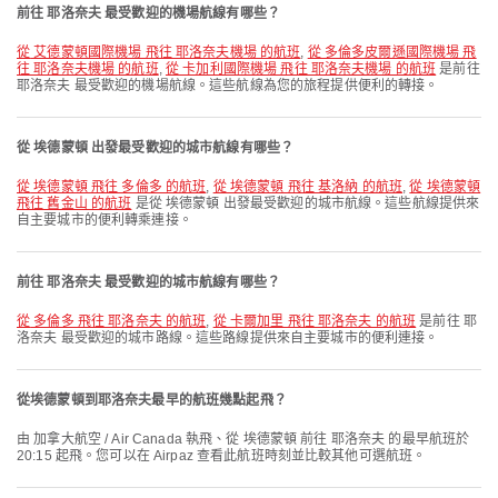
前往 耶洛奈夫 最受歡迎的機場航線有哪些？
從 艾德蒙頓國際機場 飛往 耶洛奈夫機場 的航班
,
從 多倫多皮爾遜國際機場 飛
往 耶洛奈夫機場 的航班
,
從 卡加利國際機場 飛往 耶洛奈夫機場 的航班
是前往
耶洛奈夫 最受歡迎的機場航線。這些航線為您的旅程提供便利的轉接。
從 埃德蒙頓 出發最受歡迎的城市航線有哪些？
從 埃德蒙頓 飛往 多倫多 的航班
,
從 埃德蒙頓 飛往 基洛納 的航班
,
從 埃德蒙頓
飛往 舊金山 的航班
是從 埃德蒙頓 出發最受歡迎的城市航線。這些航線提供來
自主要城市的便利轉乘連接。
前往 耶洛奈夫 最受歡迎的城市航線有哪些？
從 多倫多 飛往 耶洛奈夫 的航班
,
從 卡爾加里 飛往 耶洛奈夫 的航班
是前往 耶
洛奈夫 最受歡迎的城市路線。這些路線提供來自主要城市的便利連接。
從埃德蒙頓到耶洛奈夫最早的航班幾點起飛？
由 加拿大航空 / Air Canada 執飛、從 埃德蒙頓 前往 耶洛奈夫 的最早航班於
20:15 起飛。您可以在 Airpaz 查看此航班時刻並比較其他可選航班。